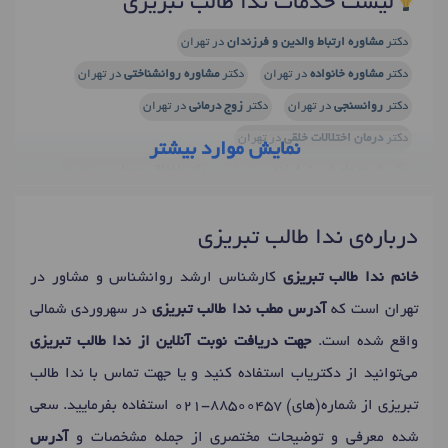
لیست خدمات ندا طالب تبریزی
دکتر
مشاوره ارتباط والدین و فرزندان
در تهران
دکتر
مشاوره خانواده
در تهران
دکتر
مشاوره روانشناختی
در تهران
دکتر
روانسنجی
در تهران
دکتر
زوج درمانی
در تهران
دکتر
درمان اختلالات خلقی
در تهران
نمایش موارد بیشتر
دکتر
شیوه های تربیت فرزند
در تهران
دکتر
اختلال وسواس
در تهران
دکتر
فوبیا
در تهران
دکتر
آزمون شخصیت
در تهران
درباره‌ی ندا طالب تبریزی
دکتر
تست پیش از ازدواج
در تهران
دکتر
آموزش مهارتهای زندگی
در تهران
خانم ندا طالب تبریزی
کارشناس ارشد روانشناس و مشاور در
دکتر
آموزش مهارتهای ارتباطی
در تهران
دکتر
رفتار درمانی
در تهران
تهران است که
آدرس مطب ندا طالب تبریزی
در سهروردی شمالی
دکتر
مشاوره طلاق
در تهران
دکتر
سوء استفاده عاطفی
در تهران
واقع شده است.
جهت دریافت نوبت آنلاین از ندا طالب تبریزی
دکتر
حل تعارض ازدواج
در تهران
دکتر
مشاوره قبل ازدواج
در تهران
می‌توانید از دکتریاب استفاده کنید و یا جهت تماس با ندا طالب
دکتر
نوسانات خلقی
در تهران
دکتر
وحشت زدگی
در تهران
تبریزی از شماره(های)
021-88500457
استفاده بفرمایید. سعی
دکتر
مشاوره والدین
در تهران
دکتر
تست شخصیت
در تهران
شده معرفی و توضیحات مختصری از جمله مشخصات و
آدرس