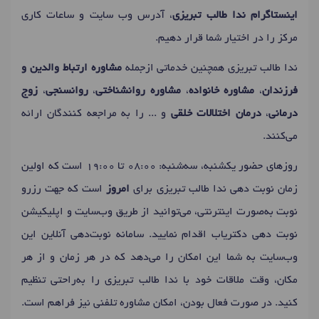
دکتر
سندرم قبل از قاعدگی (PMS)
در تهران
اینستاگرام ندا طالب تبریزی
، آدرس وب سایت و ساعات کاری
دکتر
سکس تراپیست
در تهران
دکتر
مشاوره سوء استفاده جنسی
در تهران
مرکز را در اختیار شما قرار دهیم.
دکتر
رابطه جنسی دردناک (دیسپارونیا)
در تهران
ندا طالب تبریزی همچنین خدماتی ازجمله
مشاوره ارتباط والدین و
دکتر
اضطراب اجتماعی
در تهران
دکتر
مدیریت استرس
در تهران
فرزندان
،
مشاوره خانواده
،
مشاوره روانشناختی
،
روانسنجی
،
زوج
دکتر
تمایلات خودکشی
در تهران
درمانی
،
درمان اختلالات خلقی
و ... را به مراجعه کنندگان ارائه
می‌کنند.
روزهای حضور یکشنبه، سه‌شنبه: 08:00 تا 19:00 است که اولین
زمان نوبت دهی ندا طالب تبریزی برای
امروز
است که جهت رزرو
نوبت به‌صورت اینترنتی، می‌توانید از طریق وب‌سایت و اپلیکیشن
نوبت دهی دکتریاب اقدام نمایید. سامانه نوبت‌دهی آنلاین این
وب‌سایت به شما این امکان را می‌دهد که در هر زمان و از هر
مکان، وقت ملاقات خود با ندا طالب تبریزی را به‌راحتی تنظیم
کنید. در صورت فعال بودن، امکان مشاوره تلفنی نیز فراهم است.