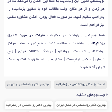
نوبت‌دهی آنلاین این وب‌سایت به شما این امکان را می‌دهد که در
دکتر
اختلال دو قطبی
در تهران
دکتر
اختلال خوردن
در تهران
هر زمان و از هر مکان، وقت ملاقات خود با شقایق یزدانپناه را
دکتر
اختلال دیسپوریک قبل از قاعدگی (PMDD)
در تهران
به‌راحتی تنظیم کنید. در صورت فعال بودن، امکان مشاوره تلفنی
دکتر
اختلال مصرف دخانیات
در تهران
دکتر
روان درمانی
در تهران
نیز فراهم است.
دکتر
اختلال شخصیت
در تهران
دکتر
افسردگی
در تهران
دکتر
استرس
در تهران
دکتر
درمان اختلالات جنسی
در تهران
شما همچنین می‌توانید در دکتریاب
نظرات در مورد شقایق
دکتر
درمان شناختی رفتاری
در تهران
دکتر
اختلالات آگاهی
در تهران
یزدانپناه
را مشاهده و مطالعه کنید و همچنین با سایر مراکز
دکتر
اختلال در یادگیری
در تهران
دکتر
مشاوره فردی
در تهران
روانشناسی شخصیت | روانکاو | درمانگر اختلالات فردی | زوج
دکتر
رواندرمانی سالمندان
در تهران
درمان | سکس تراپیست | مشاوره رابطه، طلاق، خیانت و سوگ
دکتر
افسردگی پس از زایمان
در تهران
تهران آشنا شوید.
دکتر
درمان اختلالات اضطرابی و استرس
در تهران
دکتر
اختلال غذا خوردن
در تهران
دکتر
اضطراب های فکری
در تهران
لیست پزشکان
روانشناس
در
زعفرانیه
بهترین دکتر روانشناس در تهران
دکتر
افسردگی های مزمن و شدید
در تهران
⚡جستجوهای مشابه
دکتر
مشاوره بعد از ازدواج
در تهران
دکتر
اختلالات فردی
در تهران
دکتر
مشاوره خیانت
در تهران
بهترین دکتر روانشناس در شمال تهران
دکتر
مشاوره زناشویی
در تهران
بهترین دکتر روانشناس در زعفرانیه