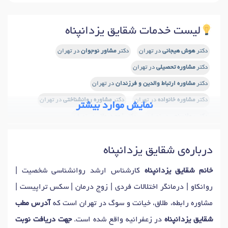
لیست خدمات شقایق یزدانپناه
دکتر
هوش هیجانی
در تهران
دکتر
مشاور نوجوان
در تهران
دکتر
مشاوره تحصیلی
در تهران
دکتر
مشاوره ارتباط والدین و فرزندان
در تهران
دکتر
مشاوره خانواده
در تهران
دکتر
مشاوره روانشناختی
در تهران
نمایش موارد بیشتر
دکتر
روانسنجی
در تهران
دکتر
زوج درمانی
در تهران
دکتر
درمان اختلالات خلقی
در تهران
درباره‌ی شقایق یزدانپناه
دکتر
درمان اختلالات یادگیری
در تهران
دکتر
درمان اختلال سلوک
در تهران
دکتر
اختلال نقص توجه
در تهران
خانم شقایق یزدانپناه
کارشناس ارشد روانشناسی شخصیت |
دکتر
اختلال نقص توجه و بیش فعالی (ADHD)
در تهران
روانکاو | درمانگر اختلالات فردی | زوج درمان | سکس تراپیست |
دکتر
شیوه های تربیت فرزند
در تهران
دکتر
اختلال وسواس
در تهران
مشاوره رابطه، طلاق، خیانت و سوگ در تهران است که
آدرس مطب
دکتر
آزمون های هوش
در تهران
دکتر
آزمون شخصیت
در تهران
شقایق یزدانپناه
در زعفرانیه واقع شده است.
جهت دریافت نوبت