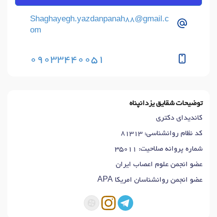
Shaghayegh.yazdanpanah88@gmail.c
om
09033440051
توضیحات شقایق یزدانپناه
کاندیدای دکتری
کد نظام روانشناسی: 81313
شماره پروانه صلاحیت: 35011
عضو انجمن علوم اعصاب ایران
عضو انجمن روانشناسان امریکا APA