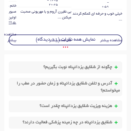
1405 -
-
20:25
خانم دکتر ب
0:59
بی نظیرن آروم و با مهربونی صحبت
صبور،شنوند
خیلی خوب و حرفه ای کمکم کردند
میکنن ...
اولین مشاو
...
🙏🏻🌷 ...
مشاهده
نمایش همه نظرات (11 دیدگاه)
مشاهده بیشتر
مشاهده بیشتر
بیشتر
• • •
چگونه از شقایق یزدانپناه نوبت بگیریم؟
آدرس و تلفن شقایق یزدانپناه و زمان حضور در مطب را
میخواستم؟
هزینه ویزیت شقایق یزدانپناه چقدر است؟
شقایق یزدانپناه در چه زمینه پزشکی فعالیت دارند؟