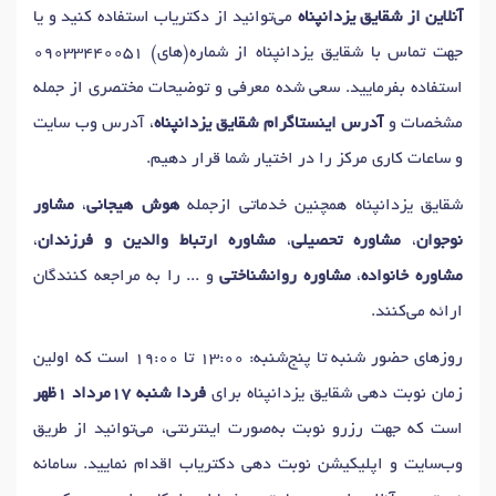
دکتر
تست پیش از ازدواج
در تهران
آنلاین از شقایق یزدانپناه
می‌توانید از دکتریاب استفاده کنید و یا
دکتر
آموزش مهارتهای زندگی
در تهران
دکتر
اختلال نعوظ
در تهران
جهت تماس با شقایق یزدانپناه از شماره(های)
09033440051
دکتر
آموزش مهارتهای ارتباطی
در تهران
استفاده بفرمایید. سعی شده معرفی و توضیحات مختصری از جمله
دکتر
درمان تحلیلی / روانکاوی
در تهران
دکتر
مدیریت خشم
در تهران
مشخصات و
آدرس اینستاگرام شقایق یزدانپناه
، آدرس وب سایت
دکتر
اضطراب
در تهران
دکتر
رفتار درمانی
در تهران
و ساعات کاری مرکز را در اختیار شما قرار دهیم.
دکتر
مشاوره طلاق
در تهران
دکتر
سوء استفاده عاطفی
در تهران
شقایق یزدانپناه همچنین خدماتی ازجمله
هوش هیجانی
،
مشاور
دکتر
حل تعارض ازدواج
در تهران
دکتر
مشاوره قبل ازدواج
در تهران
نوجوان
،
مشاوره تحصیلی
،
مشاوره ارتباط والدین و فرزندان
،
دکتر
مشاوره بهداشت روانی
در تهران
دکتر
نوسانات خلقی
در تهران
مشاوره خانواده
،
مشاوره روانشناختی
و ... را به مراجعه کنندگان
دکتر
مشاوره والدین
در تهران
دکتر
تست شخصیت
در تهران
ارائه می‌کنند.
دکتر
آسیب های روانی
در تهران
دکتر
سکس تراپیست
در تهران
روزهای حضور شنبه تا پنج‌شنبه: 13:00 تا 19:00 است که اولین
دکتر
مشاوره سوء استفاده جنسی
در تهران
زمان نوبت دهی شقایق یزدانپناه برای
فردا شنبه 17مرداد 1ظهر
دکتر
اختلال عملکرد جنسی
در تهران
دکتر
اضطراب اجتماعی
در تهران
است که جهت رزرو نوبت به‌صورت اینترنتی، می‌توانید از طریق
دکتر
مدیریت استرس
در تهران
دکتر
مشاوره عصبی
در تهران
وب‌سایت و اپلیکیشن نوبت دهی دکتریاب اقدام نمایید. سامانه
دکتر
اختلال خواب
در تهران
دکتر
مشاوره اعتیاد
در تهران