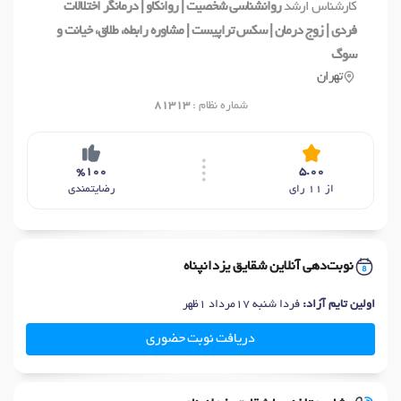
کارشناس ارشد
روانشناسی شخصیت | روانکاو | درمانگر اختلالات
فردی | زوج درمان | سکس تراپیست | مشاوره رابطه، طلاق، خیانت و
سوگ
تهران
شماره نظام :
81313
%100
5.00
از 11 رای
رضایتمندی
نوبت‌دهی آنلاین شقایق یزدانپناه
اولین تایم آزاد:
فردا شنبه 17مرداد 1ظهر
دریافت نوبت حضوری