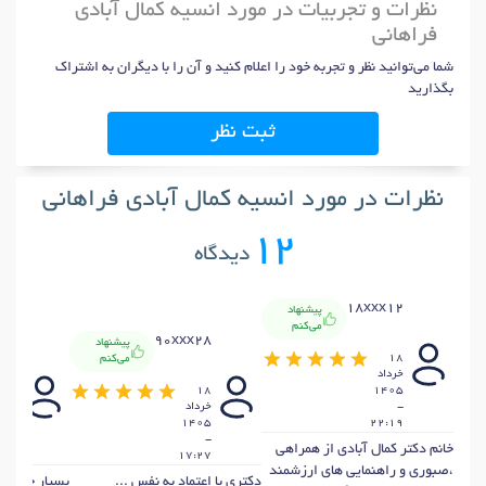
نظرات و تجربیات در مورد انسیه کمال آبادی
فراهانی
شما می‌توانید نظر و تجربه خود را اعلام کنید و آن را با دیگران به اشتراک
بگذارید
ثبت نظر
نظرات در مورد انسیه کمال آبادی فراهانی
12
دیدگاه
18xxx12
پیشنهاد
می‌کنم
x13
90xxx28
پیشنهاد
18
می‌کنم
خرداد
15
18
1405
-
خرداد
خردا
405
1405
22:19
-
-
خانم دکتر کمال آبادی از همراهی
:42
17:27
،صبوری و راهنمایی های ارزشمند
دکتری با اعتماد به نفس ...
بسیار حرفه ا