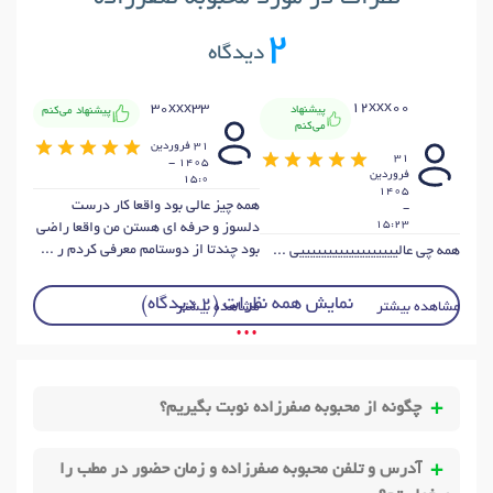
2
دیدگاه
12xxx00
30xxx33
پیشنهاد
پیشنهاد می‌کنم
می‌کنم
31 فروردين
31
1405 -
فروردين
15:0
1405
همه چیز عالی بود واقعا کار درست
-
15:23
دلسوز و حرفه ای هستن من واقعا راضی
بود چندتا از دوستامم معرفی کردم ر ...
همه چی عالییییییییییییییییییی ...
نمایش همه نظرات (2 دیدگاه)
مشاهده بیشتر
مشاهده بیشتر
• • •
چگونه از محبوبه صفرزاده نوبت بگیریم؟
آدرس و تلفن محبوبه صفرزاده و زمان حضور در مطب را