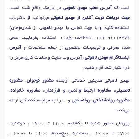
دکتر
اختلال وسواس
در تهران
دکتر
فوبیا
در تهران
است که
آدرس مطب مهدی لاهوتی
در نارمک واقع شده است.
دکتر
آزمون های هوش
در تهران
دکتر
آزمون شخصیت
در تهران
جهت دریافت نوبت آنلاین از مهدی لاهوتی
می‌توانید از دکتریاب
دکتر
تست پیش از ازدواج
در تهران
استفاده کنید و یا جهت تماس با مهدی لاهوتی از شماره(های)
دکتر
آموزش مهارتهای زندگی
در تهران
09051059699 - 021-91017479
استفاده بفرمایید. سعی
دکتر
آموزش مهارتهای ارتباطی
در تهران
دکتر
بازی درمانی
در تهران
شده معرفی و توضیحات مختصری از جمله مشخصات و
آدرس
دکتر
غربالگری اضطراب کودکان
در تهران
دکتر
مسائل نوجوانان
در تهران
اینستاگرام مهدی لاهوتی
، آدرس وب سایت و ساعات کاری مرکز را
دکتر
درمان تحلیلی / روانکاوی
در تهران
دکتر
مدیریت خشم
در تهران
در اختیار شما قرار دهیم.
دکتر
اضطراب
در تهران
دکتر
سندرم آسپرگر
در تهران
مهدی لاهوتی همچنین خدماتی ازجمله
مشاور نوجوان
،
مشاوره
دکتر
رفتار درمانی
در تهران
دکتر
مشاوره طلاق
در تهران
تحصیلی
،
مشاوره ارتباط والدین و فرزندان
،
مشاوره خانواده
،
دکتر
سوء استفاده عاطفی
در تهران
دکتر
حل تعارض ازدواج
در تهران
مشاوره روانشناختی
،
روانسنجی
و ... را به مراجعه کنندگان ارائه
دکتر
مشاوره قبل ازدواج
در تهران
دکتر
مشاوره بهداشت روانی
در تهران
می‌کنند.
دکتر
نوسانات خلقی
در تهران
دکتر
وحشت زدگی
در تهران
دکتر
مشاوره والدین
در تهران
دکتر
تست شخصیت
در تهران
روزهای حضور شنبه تا یکشنبه: 11:00 تا 19:00 ، دوشنبه:
دکتر
سندرم قبل از قاعدگی (PMS)
در تهران
17:00 تا 20:00 ، سه‌شنبه، پنج‌شنبه: 11:00 تا 20:00 ،