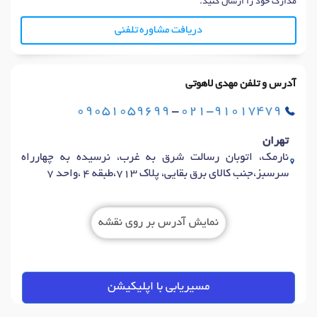
مدارک خود را ارسال کنید.
دریافت مشاوره تلفنی
آدرس و تلفن مهدی لاهوتی
09051059699
-
021-91017479
تهران
نارمک، اتوبان رسالت شرق به غرب، نرسیده به چهارراه
سرسبز،جنب کالای برق بقایی، پلاک 713،طبقه 4 ،واحد 7
نمایش آدرس بر روی نقشه
مسیریابی با اپلیکیشن