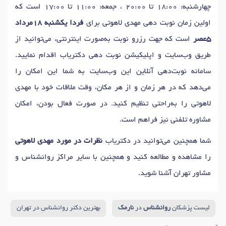
دکتر
آسیب های روانی
در تهران
دکتر
سکس تراپیست
در تهران
چهارشنبه: 18:00 تا 20:00 ، جمعه: 11:00 تا 17:00 است که
دکتر
مشاوره سوء استفاده جنسی
در تهران
اولین زمان نوبت دهی مهدی لاهوتی برای
فردا یکشنبه 18مرداد
دکتر
اختلال عملکرد جنسی
در تهران
5عصر
است که جهت رزرو نوبت به‌صورت اینترنتی، می‌توانید از
دکتر
رابطه جنسی دردناک (دیسپارونیا)
در تهران
طریق وب‌سایت و اپلیکیشن نوبت دهی دکتریاب اقدام نمایید.
دکتر
اضطراب اجتماعی
در تهران
دکتر
مدیریت استرس
در تهران
سامانه نوبت‌دهی آنلاین این وب‌سایت به شما این امکان را
دکتر
تمایلات خودکشی
در تهران
می‌دهد که در هر زمان و از هر مکان، وقت ملاقات خود با مهدی
دکتر
اختلال یادگیری کودکان (دیسلکسیا)
در تهران
لاهوتی را به‌راحتی تنظیم کنید. در صورت فعال بودن، امکان
دکتر
اختلال خوردن
در تهران
دکتر
مجادلات روابط
در تهران
مشاوره تلفنی نیز فراهم است.
دکتر
روان درمانی
در تهران
دکتر
اختلال شخصیت
در تهران
شما همچنین می‌توانید در دکتریاب
نظرات در مورد مهدی لاهوتی
دکتر
افسردگی
در تهران
دکتر
استرس
در تهران
را مشاهده و مطالعه کنید و همچنین با سایر مراکز روانشناس و
دکتر
تیک عصبی
در تهران
دکتر
درمان اختلالات جنسی
در تهران
مشاور تهران آشنا شوید.
دکتر
صدا بیزاری (میسوفونیا)
در تهران
دکتر
اسکیزوفرنی
در تهران
دکتر
درمان شناختی رفتاری
در تهران
دکتر
مشاوره فردی
در تهران
لیست پزشکان
روانشناس
در
نارمک
بهترین دکتر روانشناس در تهران
دکتر
رواندرمانی سالمندان
در تهران