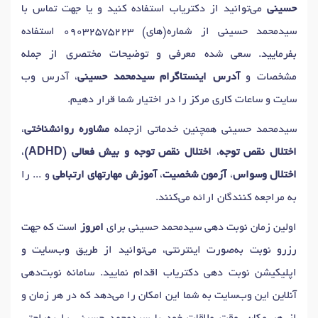
دکتر
نوروفیدبک
در مشهد
دکتر
وسواس فکری
در مشهد
حسینی
می‌توانید از دکتریاب استفاده کنید و یا جهت تماس با
دکتر
نقشه برداری مغز (qeeg)
در مشهد
سیدمحمد حسینی از شماره(های)
09032575223
استفاده
دکتر
تحریک الکتریکی مغزی (tdcs)
در مشهد
دکتر
هیپنوتیزم
در مشهد
بفرمایید. سعی شده معرفی و توضیحات مختصری از جمله
دکتر
مشاوره خودشناسی
در مشهد
مشخصات و
آدرس اینستاگرام سیدمحمد حسینی
، آدرس وب
سایت و ساعات کاری مرکز را در اختیار شما قرار دهیم.
سیدمحمد حسینی همچنین خدماتی ازجمله
مشاوره روانشناختی
،
اختلال نقص توجه
،
اختلال نقص توجه و بیش فعالی (ADHD)
،
اختلال وسواس
،
آزمون شخصیت
،
آموزش مهارتهای ارتباطی
و ... را
به مراجعه کنندگان ارائه می‌کنند.
اولین زمان نوبت دهی سیدمحمد حسینی برای
امروز
است که جهت
رزرو نوبت به‌صورت اینترنتی، می‌توانید از طریق وب‌سایت و
اپلیکیشن نوبت دهی دکتریاب اقدام نمایید. سامانه نوبت‌دهی
آنلاین این وب‌سایت به شما این امکان را می‌دهد که در هر زمان و