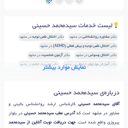
لیست خدمات سیدمحمد حسینی
دکتر
مشاوره روانشناختی
در مشهد
دکتر
اختلال نقص توجه
در مشهد
دکتر
اختلال نقص توجه و بیش فعالی (ADHD)
در مشهد
دکتر
اختلال وسواس
در مشهد
دکتر
آزمون شخصیت
در مشهد
دکتر
آموزش مهارتهای ارتباطی
در مشهد
دکتر
مدیریت خشم
در مشهد
نمایش موارد بیشتر
دکتر
اضطراب
در مشهد
دکتر
مشاوره والدین
در مشهد
دکتر
تست شخصیت
در مشهد
دکتر
اضطراب اجتماعی
در مشهد
درباره‌ی سیدمحمد حسینی
دکتر
مدیریت استرس
در مشهد
دکتر
روان درمانی
در مشهد
دکتر
افسردگی
در مشهد
دکتر
استرس
در مشهد
آقای سیدمحمد حسینی
کارشناس ارشد روانشناس بالینی و
دکتر
نوار مغز (EEG)
در مشهد
دکتر
مشاوره فردی
در مشهد
مشاور در مشهد است که
آدرس مطب سیدمحمد حسینی
در بلوار
دکتر
درمان اختلالات اضطرابی و استرس
در مشهد
پیروزی واقع شده است.
جهت دریافت نوبت آنلاین از سیدمحمد