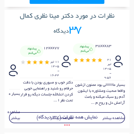
دکتر
مشاور سوگ و فقدان
در تهران
دکتر
مشاوره آنلاین و تلفنی
در تهران
دکتر
مشاوره خودشناسی
در تهران
دکتر
تفسیر نقاشی کودکان
در تهران
نظرات در مورد دکتر مینا نظری کمال
دکتر
گواهی سلامت
در تهران
دکتر
پرخاشگری
در تهران
37
دیدگاه
دکتر
اختلال کمبود توجه در بزرگسالان
در تهران
دکتر
پرخوری عصبی
در تهران
دکتر
مشاوره کودک و نوجوان
در تهران
38xxx83
پیشنهاد
12xxx77
پیشنهاد
می‌کنم
دکتر
استعدادیابی
در تهران
می‌کنم
x76
21
11 تير
تير
1405
23
1405
-
-
خرداد
16:44
405
9:56
-
دکتر خوب و صبوری بودن با دقت
بسیار عاااااالی بود ممنون ازشون
6:25
حرفام رو شنید و راهنمایی خوبی
واقعا صحبت ومشاوره با ایشون
بسیار عالی ...
کردن انشالله جلسات دیگه رو قرار
آدم رو سبک میکنه و باعث
تحت نظر ا ...
آرامش دل و روح م ...
مشاهده
نمایش همه نظرات (37 دیدگاه)
مشاهده بیشتر
مشاهده بیشتر
بیشتر
• • •