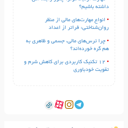
پیشین)
داشته باشیم؟
ویژگی‌های روان‌سنجی پرسشنامه اختلال استرس حاد
(ASD) در افراد در معرض زلزله کرمان
•
انواع مهارت‌های مالی از منظر
مشارکت سازمان‌های مردم‌نهاد در پیشگیری از آسیب‌های
روان‌شناختی: فراتر از اعداد
روانی–اجتماعی خانواده، کودکان و نوجوانان: مطالعه موردی
زلزله کرمانشاه
•
چرا ترس‌های مالی، جسمی و ظاهری به
بررسی رابطه تاب‌آوری و علائم روان‌شناختی معلمان با
شیوه‌های امدادگری و حمایت روانی–اجتماعی آنان از
هم گره خورده‌اند؟
دانش‌آموزان در حین و پس از زلزله تهران
مروری بر عوامل پیش‌بینی‌کننده رشد پس از سانحه بر
•
۱۲ تکنیک کاربردی برای کاهش شرم و
اساس دینداری و معنویت
تقویت خودباوری
رابطه کمال‌گرایی و راهبردهای تنظیم شناختی هیجان در
واحدهای مدیریت بحران دستگاه‌های اجرایی کشور
نقش تنظیم شناختی هیجان و شیوه حل مسئله در استرس
ادراک‌شده کارکنان واحدهای مدیریت بحران دستگاه‌های
اجرایی کشور
بررسی اثربخشی شناخت‌درمانی مبتنی بر ذهن‌آگاهی در
تنظیم هیجانی زنان زندانی مبتلا به اعتیاد
تأثیر آموزش مبتنی بر تلفن همراه بر اهمال‌کاری کاربران
ایرانی: طراحی و تولید اپلیکیشن کمک‌درمانی