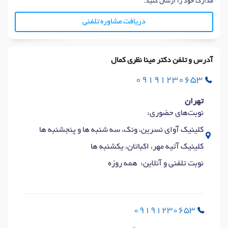
مدارک خود را ارسال کنید.
دریافت مشاوره تلفنی
آدرس و تلفن دکتر مینا نظری کمال
09191230653
تهران
نوبت‌های حضوری:
کلینیک آوای نسرین، ونک، سه شنبه ها و پنجشنبه ها
کلینیک آتیه مهر، اکباتان، یکشنبه ها
نوبت تلفنی و آنلاین: همه روزه
09191230653