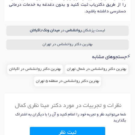
جوی زندگی
را از طریق دکتریاب ثبت کنید و بدون دغدغه به خدمات درمانی
دکتر
مشکلات رفتاری
در تهران
دکتر
مشاوره فردی
در تهران
@SEDAYEJOOY
دسترسی داشته باشید.
دکتر
رواندرمانی سالمندان
در تهران
دکتر
افسردگی پس از زایمان
در تهران
دکتر
حمله پانیک
در تهران
لیست پزشکان
روانشناس
در
میدان ونک/اکباتان
دکتر
درمان اختلالات اضطرابی و استرس
در تهران
دکتر
هراس اجتماعی
در تهران
دکتر
فوبیای فضاهای بسته
در تهران
بهترین دکتر روانشناس در تهران
دکتر
فوبیای خون
در تهران
دکتر
فوبیای حیوانات
در تهران
⚡جستجوهای مشابه
دکتر
اختلال غذا خوردن
در تهران
دکتر
اضطراب های فکری
در تهران
بهترین دکتر روانشناس در شمال تهران
بهترین دکتر روانشناس در اکباتان
دکتر
خودکشی
در تهران
دکتر
افسردگی های مزمن و شدید
در تهران
بهترین دکتر روانشناس در منطقه 5 تهران
دکتر
روابط شغلی
در تهران
دکتر
مشاوره بعد از ازدواج
در تهران
دکتر
اختلالات فردی
در تهران
دکتر
مشاوره خیانت
در تهران
دکتر
مشاوره زناشویی
در تهران
نظرات و تجربیات در مورد دکتر مینا نظری کمال
دکتر
درمان بیماری های اعصاب و روان بدون دارو
در تهران
شما می‌توانید نظر و تجربه خود را اعلام کنید و آن را با دیگران به اشتراک
دکتر
وسواس فکری
در تهران
دکتر
اختلال پارانوئید
در تهران
بگذارید
دکتر
وسواس کندن مو
در تهران
دکتر
وسواس بد ریختی
در تهران
ثبت نظر