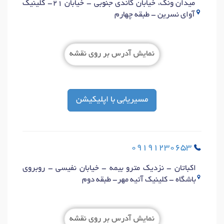
میدان ونک، خیابان گاندی جنوبی - خیابان 21- کلینیک
آوای نسرین - طبقه چهارم
نمایش آدرس بر روی نقشه
مسیریابی با اپلیکیشن
09191230653
اکباتان - نزدیک مترو بیمه - خیابان نفیسی - روبروی
باشگاه - کلینیک آتیه مهر- طبقه دوم
نمایش آدرس بر روی نقشه