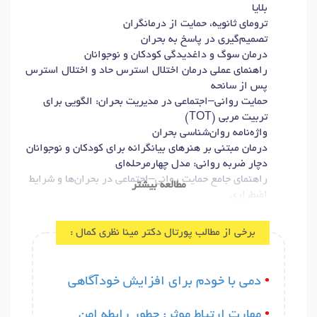
بلایا
ترومای ثانویه، حمایت از درمانگران
تصمیم‌گیری در پاسخ به بحران
درمان سوگ و داغدیدگی کودکان و نوجوانان
راهنمای عملی درمان اختلال استرس حاد و اختلال استرس
پس از سانحه
حمایت روانی–اجتماعی در مدیریت بحران: الگویی برای
تربیت مربی (TOT)
واژه‌نامه روان‌شناسی بحران
درمان مبتنی بر هنرهای بیانگرانه برای کودکان و نوجوانان
دچار ضربه روانی: مدل چهارمرحله‌ای
راهنمای جامع حمایت روانی–اجتماعی در بحران‌ها و شرایط
مطالعه بیشتر
اضطراری
راهنمای کاهش خطر بلایا از طریق دانش‌افزایی و
آگاهی‌بخشی همگانی
برخی از مطالب پورتال دکتر مینا نظری کمال :
رفتاردرمانی دیالکتیکی: راهنمای خودیاری
•
دمی با خودم برای افزایش خودآگاهی
مقالات (برگزیده):
اختلالات تجزیه‌ای: تشخیص و درمان (فراترکیب مطالعات
•
مهارت ارتباط موثر: چطور رابطه امن