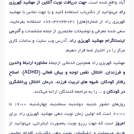
آباد واقع شده است.
جهت دریافت نوبت آنلاین از مهشید کهریزی
راد
می‌توانید از دکتریاب استفاده کنید و یا جهت تماس با مهشید
کهریزی راد از شماره(های)
086-32233031
استفاده بفرمایید.
سعی شده معرفی و توضیحات مختصری از جمله مشخصات و
آدرس
اینستاگرام مهشید کهریزی راد
، آدرس وب سایت و ساعات کاری
مرکز را در اختیار شما قرار دهیم.
مهشید کهریزی راد همچنین خدماتی ازجمله
مشاوره ارتباط والدین
و فرزندان
،
اختلال نقص توجه و بیش فعالی (ADHD)
،
اصلاح
رفتار کودکان
،
شیوه های تربیت فرزند
،
درمان اختلال پرخاشگری
در کودکان
و ... را به مراجعه کنندگان ارائه می‌کنند.
روزهای حضور شنبه، دوشنبه، سه‌شنبه، چهارشنبه: 16:00 تا
20:00 است که اولین زمان نوبت دهی مهشید کهریزی راد برای
امروز
است که جهت رزرو نوبت به‌صورت اینترنتی، می‌توانید از
طریق وب‌سایت و اپلیکیشن نوبت دهی دکتریاب اقدام نمایید.