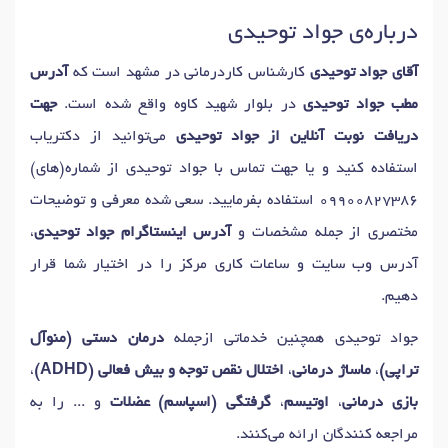
درباره‌ی جواد توحیدی
دکتر
تروما / آسیب دیدگی مغز
در مشهد
دکتر
سندرم آسپرگر
در مشهد
دکتر
ضعف عضلات / فلج
در مشهد
دکتر
پارکینسون
در مشهد
آقای جواد توحیدی
کارشناس کاردرمانی در مشهد است که
آدرس
دکتر
کندی حرکت (برادیکینزی)
در مشهد
مطب جواد توحیدی
در بلوار شهید کاوه واقع شده است.
جهت
دکتر
اختلال حرکتی (لرزش)
در مشهد
دکتر
فلج مغزی
در مشهد
دریافت نوبت آنلاین از جواد توحیدی
می‌توانید از دکتریاب
دکتر
توانبخشی سکته مغزی
در مشهد
دکتر
عدم تعادل
در مشهد
استفاده کنید و یا جهت تماس با جواد توحیدی از شماره(های)
دکتر
شارکوت ماری توث
در مشهد
دکتر
آسیب های شانه
در مشهد
09900827386
استفاده بفرمایید. سعی شده معرفی و توضیحات
دکتر
توانبخشی ورزشی
در مشهد
مختصری از جمله مشخصات و
آدرس اینستاگرام جواد توحیدی
،
دکتر
تمرین درمانی (ورزش درمانی)
در مشهد
دکتر
دست درد
در مشهد
آدرس وب سایت و ساعات کاری مرکز را در اختیار شما قرار
دکتر
آسیب های بازو
در مشهد
دکتر
ضربه مغزی
در مشهد
دهیم.
دکتر
تغییر شکل ستون فقرات (اسکولیوز)
در مشهد
جواد توحیدی همچنین خدماتی ازجمله
درمان دستی (منوآل
دکتر
کار درمانی
در مشهد
دکتر
ای ال اس (ALS)
در مشهد
تراپی)
،
ماساژ درمانی
،
اختلال نقص توجه و بیش فعالی (ADHD)
،
دکتر
درد آرنج
در مشهد
دکتر
فاشیت کف پا
در مشهد
بازی درمانی
،
اوتیسم
،
گرفتگی (اسپاسم) عضلات
و ... را به
دکتر
آسیب رباط صلیبی قدامی (ACL)
در مشهد
مراجعه کنندگان ارائه می‌کنند.
دکتر
نوروپاتی محیطی
در مشهد
دکتر
سندرم تونل کارپال
در مشهد