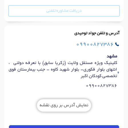
دریافت مشاوره تلفنی
آدرس و تلفن جواد توحیدی
09900827386
مشهد
کلینیک ویژه مستقل ولایت (زکریا سابق) با تعرفه دولتی ،
انتهای بلوار فکوری- بلوار شهید کاوه - جنب بیمارستان فوق
تخصصی کودکان اکبر
09900827386
نمایش آدرس بر روی نقشه