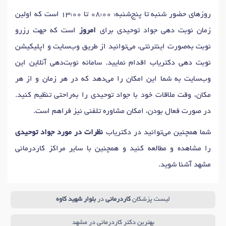
روزهای حضور شنبه تا پنج‌شنبه: 08:00 تا 13:00 است که اولین
دکتر
ام اس (MS)
در مشهد
دکتر
آسیب روتاتور کاف
در مشهد
زمان نوبت دهی جواد توحیدی برای
امروز
است که جهت رزرو
دکتر
سندرم داون
در مشهد
دکتر
ناهنجاری مادرزادی
در مشهد
نوبت به‌صورت اینترنتی، می‌توانید از طریق وب‌سایت و اپلیکیشن
دکتر
تاخیر رشد
در مشهد
دکتر
سندرم گیلن باره
در مشهد
نوبت دهی دکتریاب اقدام نمایید. سامانه نوبت‌دهی آنلاین این
دکتر
فلج عصب صورت
در مشهد
وب‌سایت به شما این امکان را می‌دهد که در هر زمان و از هر
مکان، وقت ملاقات خود با جواد توحیدی را به‌راحتی تنظیم کنید.
در صورت فعال بودن، امکان مشاوره تلفنی نیز فراهم است.
شما همچنین می‌توانید در دکتریاب
نظرات در مورد جواد توحیدی
را مشاهده و مطالعه کنید و همچنین با سایر مراکز کاردرمانی
مشهد آشنا شوید.
لیست پزشکان
کاردرمانی
در
بلوار شهید کاوه
بهترین دکتر کاردرمانی در مشهد