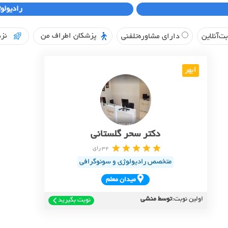
رادیولو
پزشکان اطراف من
نزد
ت‌آنلاین
دارای مشاوره‌تلفنی
ابهر
دکتر سحر گلستانی
32 رای
متخصص رادیولوژی و سونوگرافی
ميدان معلم
اولین نوبت:
توسط منشی
نوبت بگیرید