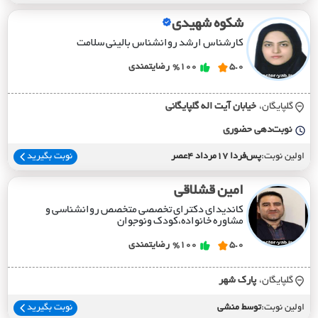
شکوه شهیدی
کارشناس ارشد روانشناس بالینی سلامت
5.0
%100
رضایتمندی
گلپایگان،
خيابان آيت اله گلپايگاني
نوبت‌دهی حضوری
اولین نوبت:
پس‌فردا 17مرداد 4عصر
نوبت بگیرید
امین قشلاقی
کاندیدای دکترای تخصصی متخصص روانشناسی و
مشاوره خانواده،کودک ونوجوان
5.0
%100
رضایتمندی
گلپایگان،
پارک شهر
اولین نوبت:
توسط منشی
نوبت بگیرید