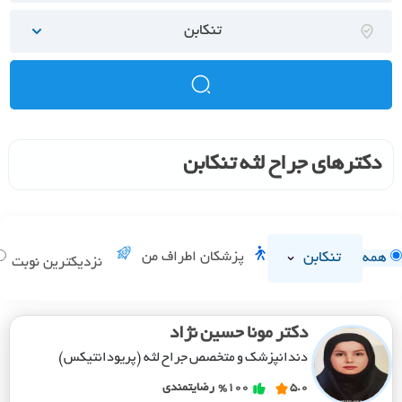
تنکابن
دکترهای جراح لثه تنکابن
تنکابن
پزشکان اطراف من
همه
نزدیکترین نوبت
دکتر مونا حسین نژاد
دندانپزشک و متخصص جراح لثه (پریودانتیکس)
5.0
%100
رضایتمندی