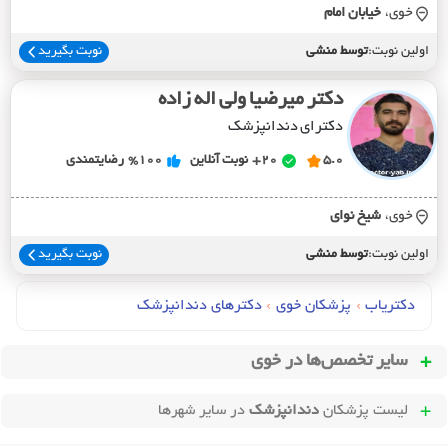
خوی،
خيابان امام
اولین نوبت:
توسط منشی
نوبت بگیرید
دکتر میرضیا ولی اله زاده
دکترای دندانپزشک
5.0
20+
نوبت آنلاین
%100
رضایتمندی
خوی،
شيخ نواي
اولین نوبت:
توسط منشی
نوبت بگیرید
دکتریاب
›
پزشکان خوی
›
دکترهای دندانپزشک
سایر تخصص‌ها در
خوی
لیست پزشکان
دندانپزشک
در سایر شهرها