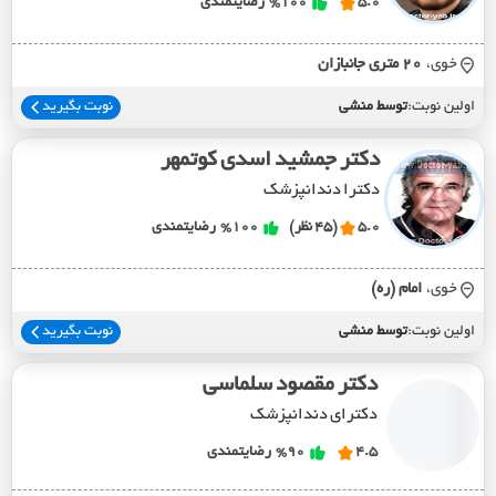
5.0
%100
رضایتمندی
خوی،
20 متري جانبازان
اولین نوبت:
توسط منشی
نوبت بگیرید
دکتر جمشید اسدی کوتمهر
دکترا دندانپزشک
5.0
(45 نظر)
%100
رضایتمندی
خوی،
امام (ره)
اولین نوبت:
توسط منشی
نوبت بگیرید
دکتر مقصود سلماسی
دکترای دندانپزشک
4.5
%90
رضایتمندی