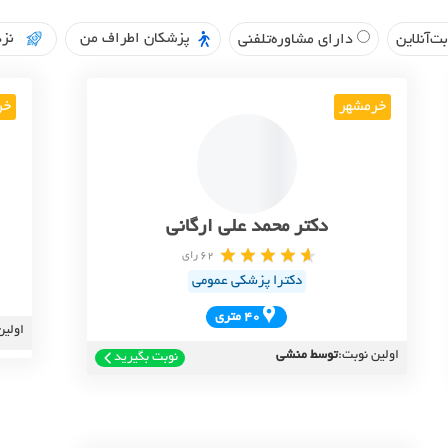
پزشکان اطراف من
نزد
ت‌آنلاین
دارای مشاوره‌تلفنی
خرمشهر
خر
دکتر محمد علی ارگانی
62 رای
دکترا پزشکی عمومی
40 متري
اولین
اولین نوبت:
توسط منشی
نوبت بگیرید