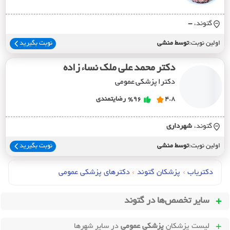
گتوند،
-
اولین نوبت:
توسط منشی
نوبت بگیرید
دکتر محمد علی ملک نساء زاده
دکترا پزشکی عمومی
4.8
%96
رضایتمندی
گتوند،
شهرداري
اولین نوبت:
توسط منشی
نوبت بگیرید
دکتریاب
›
پزشکان گتوند
›
دکترهای پزشکي عمومي
سایر تخصص‌ها در
گتوند
لیست پزشکان
پزشکی عمومی
در سایر شهرها