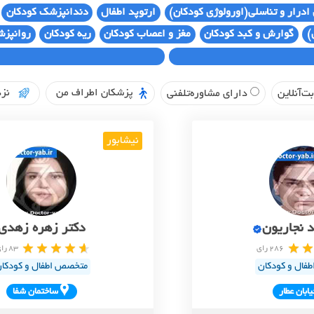
 ادرار و تناسلی(اورولوژی کودکان)
ارتوپد اطفال
دندانپزشک کودکان
)
گوارش و کبد کودکان
مغز و اعصاب کودکان
ریه کودکان
روانپزش
پزشکان اطراف من
نزد
ت‌آنلاین
دارای مشاوره‌تلفنی
نیشابور
د نجاریون
دکتر زهره زهدی
286 رای
83 رای
فال و کودکان
متخصص اطفال و کودکا
يابان عطار
ساختمان شفا