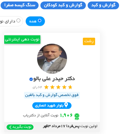
گوارش و کبد
گوارش و کبد کودکان
سنگ کیسه صفرا
همه
دارای نوب
نوبت دهی اینترنتی
رشت
دکتر حیدر علی بالو
64 رای
فوق تخصص گوارش و کبد بالغین
بلوار شهيد انصاري
1,906
نوبت آنلاین از دکتریاب
اولین نوبت:
پس‌فردا 17مرداد 3ظهر
نوبت بگیرید