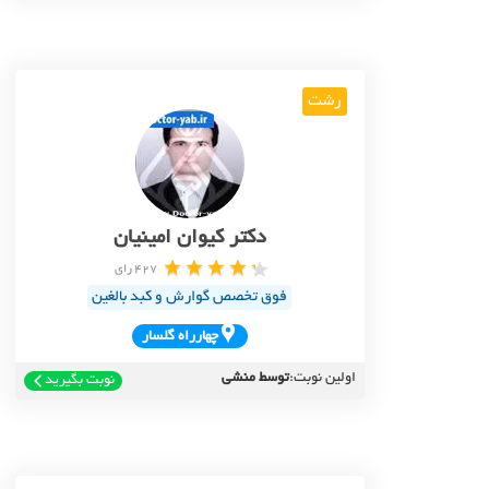
رشت
دکتر کیوان امینیان
427 رای
فوق تخصص گوارش و کبد بالغین
چهارراه گلسار
اولین نوبت:
توسط منشی
نوبت بگیرید