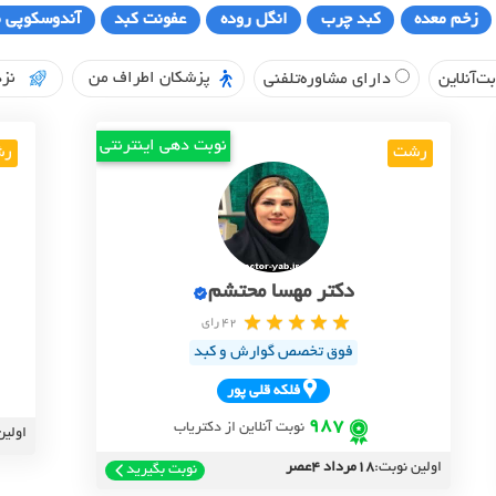
زخم معده
کبد چرب
انگل روده
عفونت کبد
آندوسکوپی م
پزشکان اطراف من
نزد
ت‌آنلاین
دارای مشاوره‌تلفنی
نوبت دهی اینترنتی
رشت
رش
دکتر مهسا محتشم
42 رای
فوق تخصص گوارش و کبد
فلکه قلي پور
987
نوبت آنلاین از دکتریاب
اولین
اولین نوبت:
18مرداد 4عصر
نوبت بگیرید