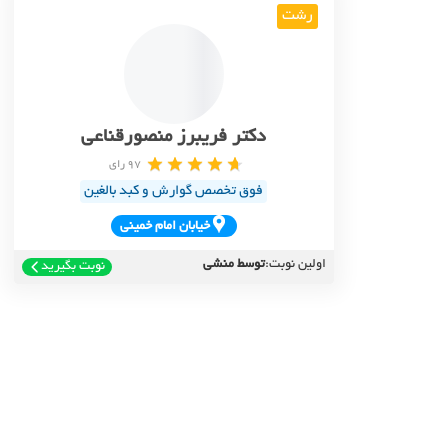
رشت
دکتر فریبرز منصورقناعی
97 رای
فوق تخصص گوارش و کبد بالغین
خيابان امام خميني
اولین نوبت:
توسط منشی
نوبت بگیرید