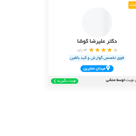
ت
دکتر علیرضا کوشا
84 رای
فوق تخصص گوارش و کبد بالغین
ميدان صابرين
 نوبت:
توسط منشی
نوبت بگیرید