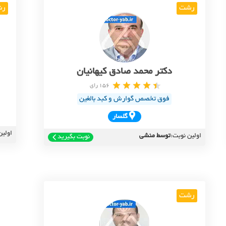
رشت
رش
دکتر محمد صادق کیهانیان
156 رای
فوق تخصص گوارش و کبد بالغین
گلسار
اولین
اولین نوبت:
توسط منشی
نوبت بگیرید
رشت