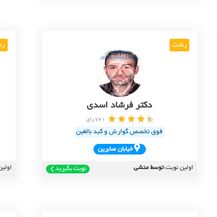
رشت
رش
دکتر فرشاد اسدی
721 رای
فوق تخصص گوارش و کبد بالغین
خيابان صابرين
اولین نوبت:
توسط منشی
اولین
نوبت بگیرید