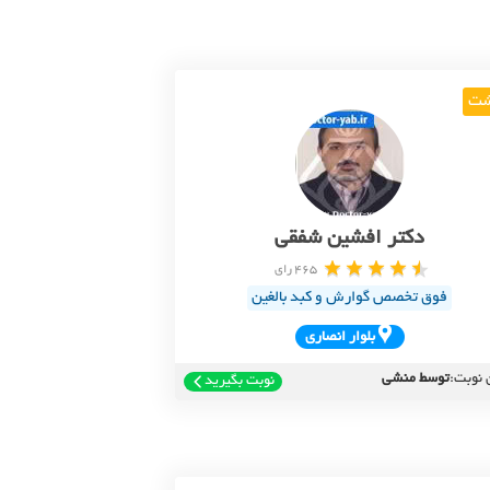
ت
دکتر افشین شفقی
465 رای
فوق تخصص گوارش و کبد بالغین
بلوار انصاري
 نوبت:
توسط منشی
نوبت بگیرید