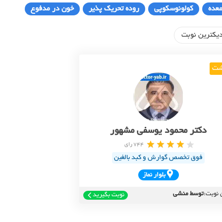
عده
کولونوسکوپی
روده تحریک پذیر
خون در مدفوع
یکترین نوبت
ت
دکتر محمود یوسفی مشهور
744 رای
فوق تخصص گوارش و کبد بالغین
بلوار نماز
 نوبت:
توسط منشی
نوبت بگیرید