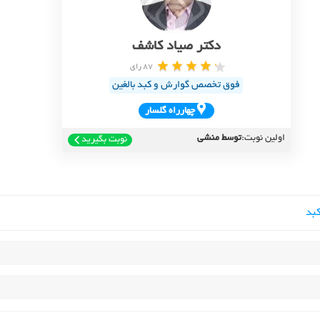
دکتر صیاد کاشف
87 رای
فوق تخصص گوارش و کبد بالغین
چهارراه گلسار
اولین نوبت:
توسط منشی
نوبت بگیرید
بد