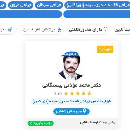
جراحی قفسه صدری سینه (توراکس)
جراحی سرطان
جراحی عروق
جرا
پزشکان اطراف من
نزد
ت‌آنلاین
دارای مشاوره‌تلفنی
شهرکرد
دکتر محمد مؤذنی بیستگانی
37 رای
فوق تخصص جراحی قفسه صدری سینه (توراکس)
بيمارستان کاشاني
اولین نوبت:
توسط منشی
نوبت بگیرید