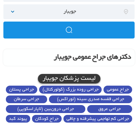
جویبار
دکترهای جراح عمومی جویبار
لیست پزشکان جویبار
جراح عمومی
جراحی روده بزرگ (کولورکتال)
جراحی پستان
جراحی قفسه صدری سینه (توراکس)
جراحی سرطان
جراحی عروق
جراحی درون‌بین (لاپاراسکوپی)
جراحی کم تهاجمی پیشرفته و چاقی
جراح کودکان
پیوند کبد