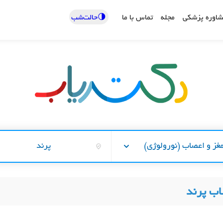
🌗حالت‌شب
اوره پزشکی
مجله
تماس با ما
غز و اعصاب (نورولوژی)
پرند
ب پرند