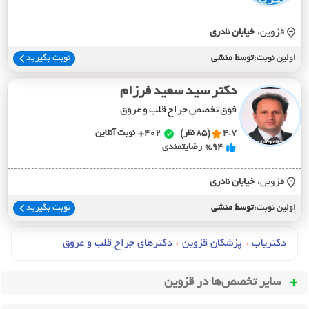
قزوین،
خيابان نادري
اولین نوبت:
توسط منشی
نوبت بگیرید
دکتر سید سعید فرزام
فوق تخصص جراح قلب و عروق
4.7
(85 نظر)
402+
نوبت آنلاین
%94
رضایتمندی
قزوین،
خيابان نادري
اولین نوبت:
توسط منشی
نوبت بگیرید
دکتریاب
›
پزشکان قزوین
›
دکترهای جراح قلب و عروق
سایر تخصص‌ها در
قزوین