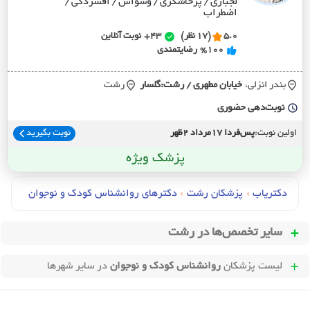
لجبازی / پرخاشگری / وسواس / افسردگی /
اضطراب
5.0
(17 نظر)
43+
نوبت آنلاین
%100
رضایتمندی
بندر انزلی،
خيابان مطهري / رشت:گلسار
رشت
نوبت‌دهی حضوری
اولین نوبت:
پس‌فردا 17مرداد 2ظهر
نوبت بگیرید
پزشک ویژه
دکتریاب
›
پزشکان رشت
›
دکترهای روانشناس کودک و نوجوان
سایر تخصص‌ها در
رشت
لیست پزشکان
روانشناس کودک و نوجوان
در سایر شهرها