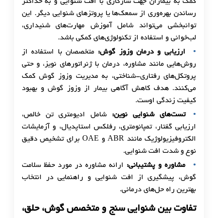
کمک به بیماران جهت سازگاری با افت شنوایی و به حداکثر
رساندن بهره‌وری از سمعک‌ها یا پروتزهای شنوایی دیگر. این
توانبخشی می‌تواند شامل آموزش مهارت‌های شنیداری،
لب‌خوانی و استفاده از تکنولوژی‌های کمکی باشد.
ارزیابی و درمان وزوز گوش:
متخصصان با استفاده از
روش‌هایی مانند مشاوره، درمان با ژنراتورهای نویز، و حتی
پروتکل‌های رفتاری-شناختی، به مدیریت وزوز گوش کمک
می‌کنند. هدف کاهش آگاهی بیمار از وزوز گوش و بهبود
کیفیت زندگی اوست.
تست‌های شنوایی نوین:
شامل ادیومتری تن خالص،
ارزیابی گفتار، تمپانومتری، رفلکس استاپدیال، و آزمایشات
الکتروفیزیولوژیک مانند ABR و OAE برای تشخیص دقیق
نوع و شدت افت شنوایی.
مشاوره و پشتیبانی:
ارائه مشاوره در مورد حفظ سلامت
گوش، پیشگیری از افت شنوایی و راهنمایی در انتخاب
بهترین راه حل‌های درمانی.
تفاوت بین شنوایی سنج و متخصص گوش، حلق،