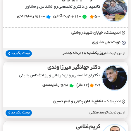
کاندیدای دکتری تخصصی روانشناس و مشاور
5.0
110+
نوبت آنلاین
%100
رضایتمندی
اندیمشک،
خيابان شهيد روشني
نوبت‌دهی حضوری
اولین نوبت:
امروز یکشنبه 18مرداد 5عصر
نوبت بگیرید
دکتر جهانگیر میرزاوندی
دکترای تخصصی روان درمانی و روانشناس بالینی
4.9
(12 نظر)
%98
رضایتمندی
اندیمشک،
تقاطع خيابان پناهي و امام حسين
اولین نوبت:
توسط منشی
نوبت بگیرید
کریم غلامی