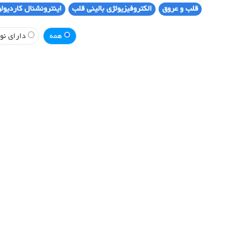
قلب و عروق
الکتروفیزیولژی بالینی قلب
اینترونشنال کاردیول
همه
دارای نوب