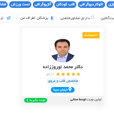
وژی
اکوکاردیوگرافی
قلب کودکان
آنژیوگرافی
تست ورزش
فشار
پزشکان اطراف من
نزد
ت‌آنلاین
دارای مشاوره‌تلفنی
اندیمشک
دکتر محمد نوروززاده
11 رای
متخصص قلب و عروق
خيابان سينا
اولین نوبت:
توسط منشی
نوبت بگیرید