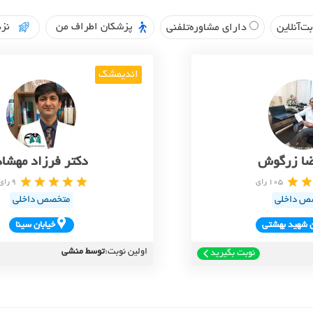
پزشکان اطراف من
نزد
ت‌آنلاین
دارای مشاوره‌تلفنی
اندیمشک
ضا زرگوش
دکتر فرزاد مهشاد
105 رای
9 رای
ص داخلی
متخصص داخلی
 شهيد بهشتي
خيابان سينا
اولین نوبت:
توسط منشی
نوبت بگیرید