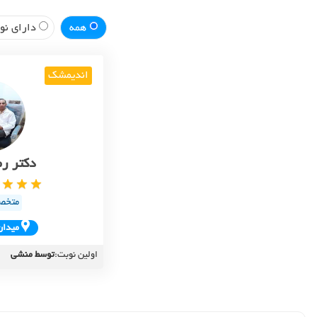
همه
دارای نوب
اندیمشک
دکتر ر
متخص
ميدان
اولین نوبت:
توسط منشی