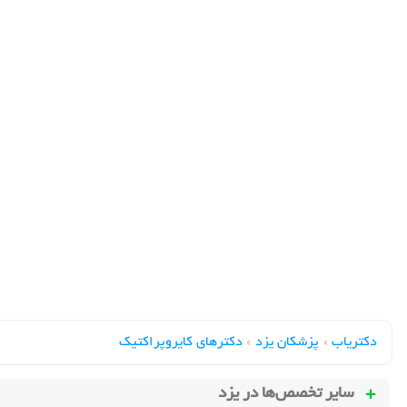
دکتریاب
›
پزشکان یزد
›
دکترهای کايروپراکتيک
سایر تخصص‌ها در
یزد