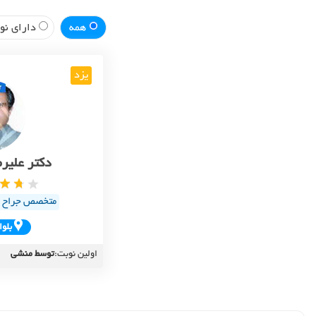
همه
دارای نوب
یزد
دکتر علیر
متخصص جراح د
بلوا
اولین نوبت:
توسط منشی