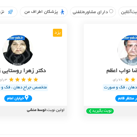
پزشکان اطراف من
نزد
ت‌آنلاین
دارای مشاوره‌تلفنی
یزد
ضا نواب اعظم
دکتر زهرا روستایی ز
78 رای
3 رای
هان ، فک و صورت
متخصص جراح دهان ، فک و
ر منتظر قائم
خيابان امام
اولین نوبت:
توسط منشی
نوبت بگیرید