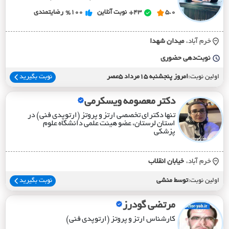
5.0
43+
نوبت آنلاین
%100
رضایتمندی
خرم آباد،
ميدان شهدا
نوبت‌دهی حضوری
اولین نوبت:
امروز پنجشنبه 15مرداد 5عصر
نوبت بگیرید
دکتر معصومه ویسکرمی
تنها دکترای تخصصی ارتز و پروتز (ارتوپدی فنی) در
استان لرستان، عضو هیئت علمی دانشگاه علوم
پزشکی
خرم آباد،
خيابان انقلاب
اولین نوبت:
توسط منشی
نوبت بگیرید
مرتضی گودرز
کارشناس ارتز و پروتز (ارتوپدی فنی)