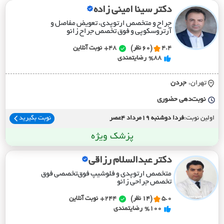
دکتر سینا امینی زاده
جراح و متخصص ارتوپدی، تعویض مفاصل و
آرتروسکوپی و فوق تخصص جراح زانو
4.4
(60 نظر)
48+
نوبت آنلاین
%88
رضایتمندی
تهران،
جردن
نوبت‌دهی حضوری
اولین نوبت:
فردا دوشنبه 19مرداد 4عصر
نوبت بگیرید
پزشک ویژه
دکتر عبدالسلام رزاقی
متخصص ارتوپدی و فلوشیپ فوق‌تخصصی فوق
تخصص جراحی زانو
5.0
(14 نظر)
244+
نوبت آنلاین
%100
رضایتمندی