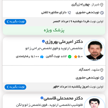
شیراز،
چهارراه زرگري
نوبت‌دهی حضوری
دارای مشاوره تلفنی
اولین نوبت:
فردا دوشنبه 19مرداد 4عصر
نوبت بگیرید
پزشک ویژه
دکتر امیرعلی بهروزی
متخصص ارتوپد و فوق تخصص جراحی زانو
5.0
82+
نوبت آنلاین
%100
رضایتمندی
مشهد،
احمدآباد
نوبت‌دهی حضوری
اولین نوبت:
امروز یکشنبه 18مرداد 3ظهر
نوبت بگیرید
دکتر محمدعلی قاسمی
فلوشیپ تخصصی ارتوپد ، فوق تخصص زانو و لگن