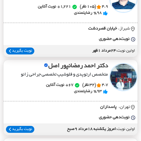
4.9
(105 نظر)
1,221+
نوبت آنلاین
%98
رضایتمندی
شیراز،
خيابان قصردشت
نوبت‌دهی حضوری
اولین نوبت:
24مرداد 1ظهر
نوبت بگیرید
دکتر احمد رمضانپور اصل
متخصص ارتوپدی و فلوشیپ تخصصی جراحی زانو
4.7
(32 نظر)
67+
نوبت آنلاین
%93
رضایتمندی
تهران،
پاسداران
نوبت‌دهی حضوری
اولین نوبت:
امروز یکشنبه 18مرداد 9صبح
نوبت بگیرید