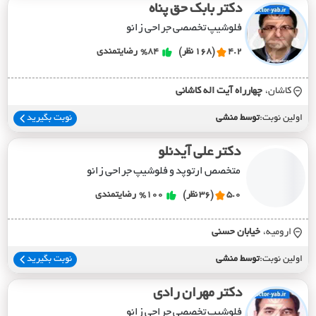
دکتر بابک حق پناه
فلوشیپ تخصصی جراحی زانو
4.2
(168 نظر)
%84
رضایتمندی
کاشان،
چهارراه آيت اله کاشاني
اولین نوبت:
توسط منشی
نوبت بگیرید
دکتر علی آیدنلو
متخصص ارتوپد و فلوشیپ جراحی زانو
5.0
(36 نظر)
%100
رضایتمندی
ارومیه،
خيابان حسني
اولین نوبت:
توسط منشی
نوبت بگیرید
دکتر مهران رادی
فلوشیپ تخصصی جراحی زانو