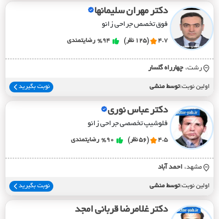
دکتر مهران سلیمانها
فوق تخصص جراحی زانو
4.7
(125 نظر)
%94
رضایتمندی
رشت،
چهارراه گلسار
اولین نوبت:
توسط منشی
نوبت بگیرید
دکتر عباس نوری
فلوشیپ تخصصی جراحی زانو
4.5
(56 نظر)
%90
رضایتمندی
مشهد،
احمد آباد
اولین نوبت:
توسط منشی
نوبت بگیرید
دکتر غلامرضا قربانی امجد