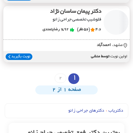
دکتر پیمان ساسان نژاد
فلوشیپ تخصصی جراحی زانو
4.6
(56 نظر)
%92
رضایتمندی
مشهد،
احمدآباد
اولین نوبت:
توسط منشی
نوبت بگیرید
1
2
صفحه 1 از 2
دکتریاب
›
دکترهای جراحي زانو