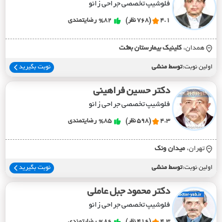
فلوشیپ تخصصی جراحی زانو
4.1
(768 نظر)
%82
رضایتمندی
همدان،
کلينيک بيمارستان بعثت
اولین نوبت:
توسط منشی
نوبت بگیرید
دکتر حسین فراهینی
فلوشیپ تخصصی جراحی زانو
4.3
(598 نظر)
%85
رضایتمندی
تهران،
ميدان ونک
اولین نوبت:
توسط منشی
نوبت بگیرید
دکتر محمود جبل عاملی
فلوشیپ تخصصی جراحی زانو
4.3
(416 نظر)
%86
رضایتمندی