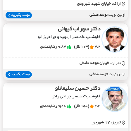
اراک،
خيابان شهيد شيرودي
اولین نوبت:
توسط منشی
نوبت بگیرید
دکتر سهراب کیهانی
فلوشیپ تخصصی ارتوپد و جراحی زانو
4.2
(103 نظر)
%84
رضایتمندی
تهران،
خيابان موحد دانش
اولین نوبت:
توسط منشی
نوبت بگیرید
دکتر حسین سلیمانلو
فلوشیپ تخصصی جراحی زانو
4.4
(150 نظر)
%88
رضایتمندی
تبریز،
17 شهريور