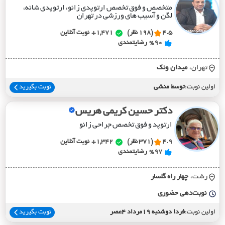
متخصص و فوق تخصص ارتوپدی زانو، ارتوپدی شانه،
لگن و آسیب های ورزشی در تهران
4.5
(198 نظر)
1,471+
نوبت آنلاین
%90
رضایتمندی
تهران،
ميدان ونک
اولین نوبت:
توسط منشی
نوبت بگیرید
دکتر حسین کریمی هریس
ارتوپد و فوق تخصص جراحی زانو
4.9
(371 نظر)
1,342+
نوبت آنلاین
%97
رضایتمندی
رشت،
چهار راه گلسار
نوبت‌دهی حضوری
اولین نوبت:
فردا دوشنبه 19مرداد 4عصر
نوبت بگیرید