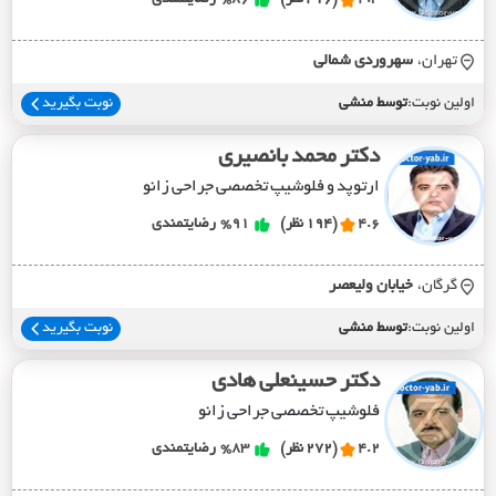
تهران،
سهروردي شمالي
اولین نوبت:
توسط منشی
نوبت بگیرید
دکتر محمد بانصیری
ارتوپد و فلوشیپ تخصصی جراحی زانو
4.6
(194 نظر)
%91
رضایتمندی
گرگان،
خيابان وليعصر
اولین نوبت:
توسط منشی
نوبت بگیرید
دکتر حسینعلی هادی
فلوشیپ تخصصی جراحی زانو
4.2
(272 نظر)
%83
رضایتمندی