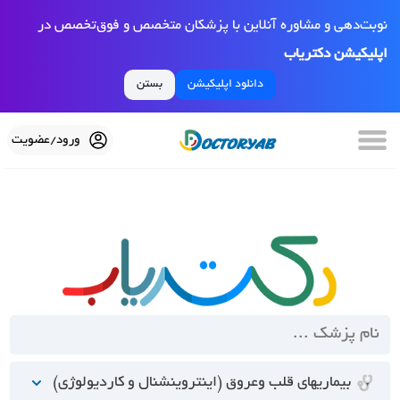
نوبت‌دهی و مشاوره آنلاین با پزشکان متخصص و فوق‌تخصص در
اپلیکیشن دکتریاب
دانلود اپلیکیشن
بستن
ورود/عضویت
بیماریهای قلب وعروق (اینتروینشنال و کاردیولوژی)