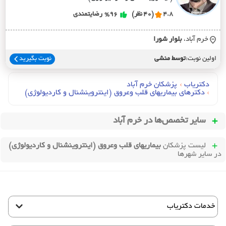
4.8
(40 نظر)
%96
رضایتمندی
خرم آباد،
بلوار شورا
اولین نوبت:
توسط منشی
نوبت بگیرید
دکتریاب
›
پزشکان خرم آباد
›
دکترهای بيماريهاي قلب وعروق (اينتروينشنال و کارديولوژي)
سایر تخصص‌ها در
خرم آباد
لیست پزشکان
بیماریهای قلب وعروق (اینتروینشنال و کاردیولوژی)
در سایر شهرها
خدمات دکتریاب