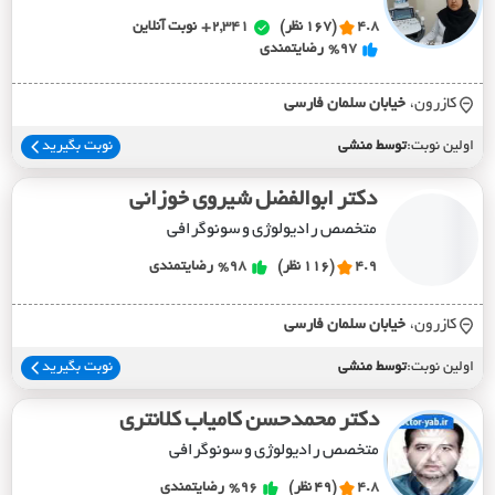
4.8
(167 نظر)
2,341+
نوبت آنلاین
%97
رضایتمندی
کازرون،
خيابان سلمان فارسي
اولین نوبت:
توسط منشی
نوبت بگیرید
دکتر ابوالفضل شیروی خوزانی
متخصص رادیولوژی و سونوگرافی
4.9
(116 نظر)
%98
رضایتمندی
کازرون،
خيابان سلمان فارسي
اولین نوبت:
توسط منشی
نوبت بگیرید
دکتر محمدحسن کامیاب کلانتری
متخصص رادیولوژی و سونوگرافی
4.8
(49 نظر)
%96
رضایتمندی