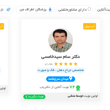
پزشکان اطراف من
نزد
ت‌آنلاین
دارای مشاوره‌تلفنی
اردبیل
ار
دکتر سام سیدخامسی
55 رای
متخصص جراح دهان ، فک و صورت
ميدان سرچشمه
72
نوبت آنلاین از دکتریاب
اولین
اولین نوبت:
توسط منشی
نوبت بگیرید