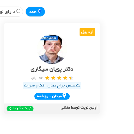
همه
دارای نوب
اردبیل
دکتر پویان سیگاری
153 رای
متخصص جراح دهان ، فک و صورت
ميدان سرچشمه
اولین نوبت:
توسط منشی
نوبت بگیرید