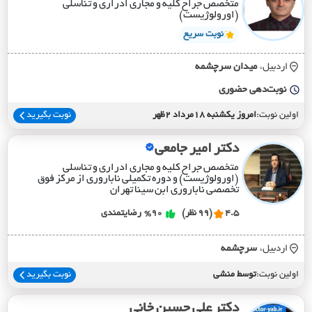
متخصص جراح کلیه و مجاری ادراری و تناسلی
(اورولوژیست)
نوبت سریع
اردبیل،
ميدان سرچشمه
نوبت‌دهی حضوری
اولین نوبت:
امروز یکشنبه 18مرداد 2ظهر
نوبت بگیرید
دکتر امیر جامعی
متخصص جراح کلیه و مجاری ادراری و تناسلی
(اورولوژیست) و دوره تکمیلی ناباروری از مرکز فوق
تخصصی ناباروری ابن سینا تهران
4.5
(99 نظر)
%90
رضایتمندی
اردبیل،
سرچشمه
اولین نوبت:
توسط منشی
نوبت بگیرید
دکتر علی حسین خانی