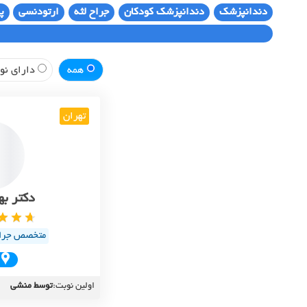
دندانپزشک
دندانپزشک کودکان
جراح لثه
ارتودنسی
پ
همه
دارای نوب
تهران
دکتر به
متخصص جراحی
اولین نوبت:
توسط منشی