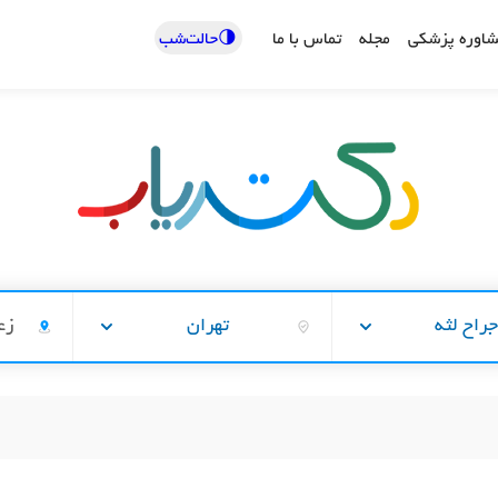
🌗حالت‌شب
اوره پزشکی
مجله
تماس با ما
راح لثه
تهران
زع