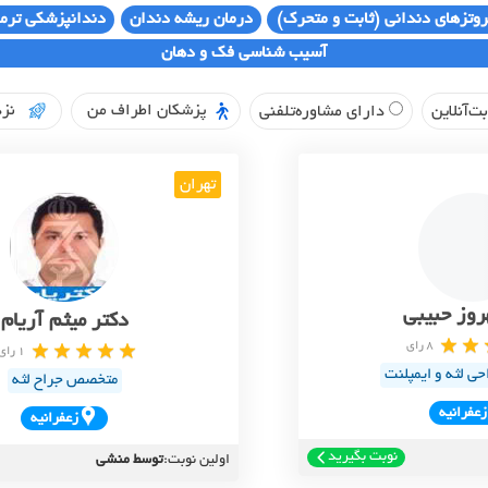
روتزهای دندانی (ثابت و متحرک)
درمان ریشه دندان
دندانپزشکی ترم
آسیب شناسی فک و دهان
پزشکان اطراف من
نزد
ت‌آنلاین
دارای مشاوره‌تلفنی
تهران
روز حبیبی
دکتر میثم آریام
8 رای
1 رای
 لثه و ایمپلنت
متخصص جراح لثه
زعفرانيه
زعفرانيه
نوبت بگیرید
اولین نوبت:
توسط منشی