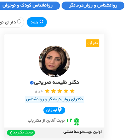
روانشناس و روان‌درمانگر
روانشناس کودک و نوجوان
همه
دارای نوب
تهران
دکتر نفیسه صریحی
8 رای
دکترای روان درمانگر و روانشناس
لويزان
12
نوبت آنلاین از دکتریاب
اولین نوبت:
توسط منشی
نوبت بگیرید