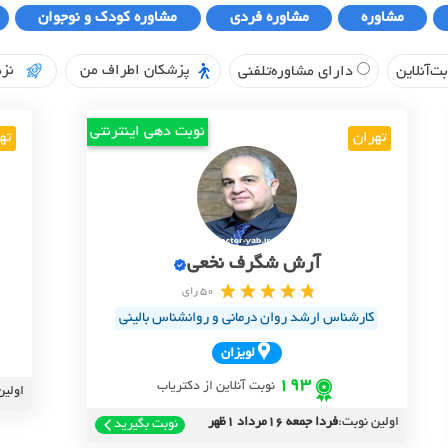
مشاوره
مشاوره فردی
مشاوره کودک و نوجوان
پزشکان اطراف من
نزد
ت‌آنلاین
دارای مشاوره‌تلفنی
نوبت دهی اینترنتی
تهران
ته
آرش شگرف نخعی
50 رای
کارشناس ارشد روان درمانی و روانشناس بالینی
لويزان
193
نوبت آنلاین از دکتریاب
اولین
اولین نوبت:
فردا جمعه 16مرداد 1ظهر
نوبت بگیرید