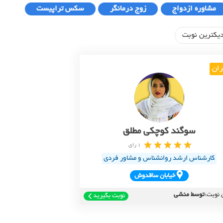
مشاوره ازدواج
زوج درمانگر
سکس تراپیست
یکترین نوبت
ران
سوگند کوچکی مطلق
1 رای
کارشناس ارشد روانشناس و مشاور فردی
خيابان ساقدوش
 نوبت:
توسط منشی
نوبت بگیرید