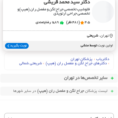
دکتر سید محمد قریشی
فلوشیپ تخصصی جراح لگن و مفصل ران (هیپ)و
تخصصی جراحی ارتوپدی
4.5
(481 نظر)
%89
رضایتمندی
تهران،
شريعتي
اولین نوبت:
توسط منشی
نوبت بگیرید
دکتریاب
›
پزشکان تهران
›
دکترهای جراح لگن و مفصل ران (هيپ)
›
شریعتی شمالی
سایر تخصص‌ها در
تهران
لیست پزشکان
جراح لگن و مفصل ران (هیپ)
در سایر شهرها