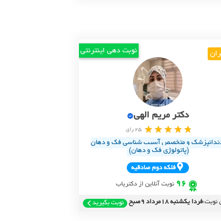
نوبت دهی اینترنتی
ران
دکتر مریم الهی
25 رای
ندانپزشک و متخصص آسیب شناسی فک و دهان
(پاتولوژی فک و دهان)
فلکه دوم صادقيه
96
نوبت آنلاین از دکتریاب
 نوبت:
فردا یکشنبه 18مرداد 9صبح
نوبت بگیرید