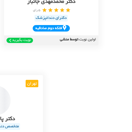
دکتر محمدمهدی جانباز
5 رای
دکترای دندانپزشک
فلکه دوم صادقيه
اولین نوبت:
توسط منشی
نوبت بگیرید
تهران
دکتر پا
متخصص دندا