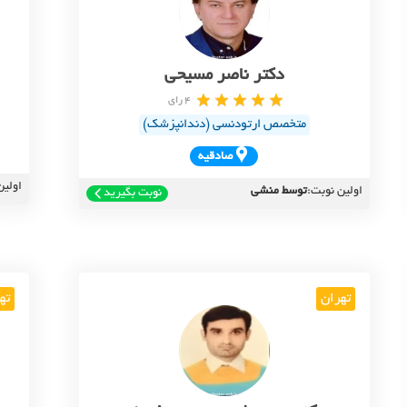
دکتر ناصر مسیحی
4 رای
متخصص ارتودنسی (دندانپزشک)
صادقيه
اولین
اولین نوبت:
توسط منشی
نوبت بگیرید
تهران
ته