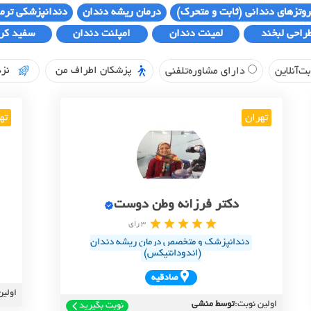
روتزهای دندانی (ثابت و متحرک)
درمان ریشه دندان
دندانپزشکی ترم
راحی لبخند
لمینت دندان
امپلنت دندان
سفید کر
پزشکان اطراف من
نزد
ت‌آنلاین
دارای مشاوره‌تلفنی
تهران
ته
دکتر فرزانه وطن دوست
3 رای
دندانپزشک و متخصص درمان ریشه دندان
(اندودانتیکس)
صادقيه
اولین
اولین نوبت:
توسط منشی
نوبت بگیرید