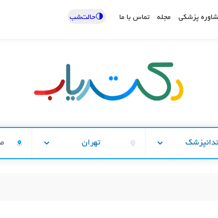
🌗حالت‌شب
اوره پزشکی
مجله
تماس با ما
دانپزشک
تهران
صا