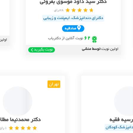
دکتر سید داود موسوی بفروئی
38 رای
دکترای دندانپزشک، ایمپلنت و زیبایی
صادقيه
62
نوبت آنلاین از دکتریاب
اولین
اولین نوبت:
توسط منشی
نوبت بگیرید
تهران
رسیه فقیه
دکتر محمدنیما مطلا
نپزشک کودکان
1 رای