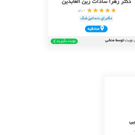
دکتر زهرا سادات زین العابدین
1 رای
دکترای دندانپزشک
صادقيه
 نوبت:
توسط منشی
نوبت بگیرید
یی