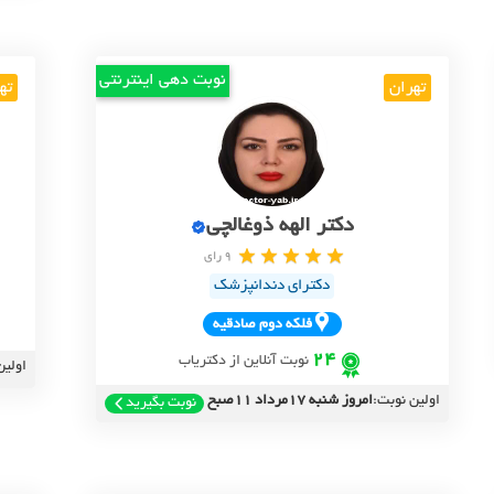
نوبت دهی اینترنتی
تهران
ته
دکتر الهه ذوغالچی
9 رای
دکترای دندانپزشک
فلکه دوم صادقيه
24
نوبت آنلاین از دکتریاب
اولین
اولین نوبت:
امروز شنبه 17مرداد 11صبح
نوبت بگیرید