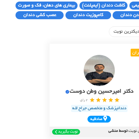
یمی
کاشت دندان (ایمپلنت)
بیماری های دهان، فک و صورت
دن دندان
کامپوزیت دندان
عصب کشی دندان
یکترین نوبت
ران
دکتر امیرحسین وطن دوست
2 رای
دندانپزشک و متخصص جراح لثه
صادقيه
 نوبت:
توسط منشی
نوبت بگیرید