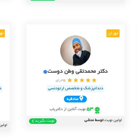
تهران
ته
دکتر محمدتقی وطن دوست
35 رای
دندانپزشک و متخصص ارتودنسی
د
صادقيه
53
نوبت آنلاین از دکتریاب
اولین نوبت:
توسط منشی
نوبت بگیرید
اولین