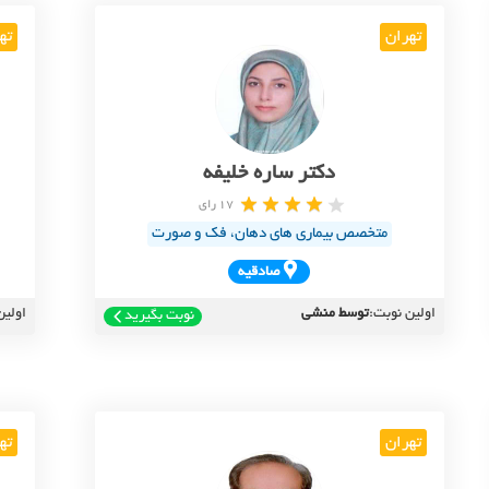
تهران
ته
دکتر ساره خلیفه
17 رای
متخصص بیماری های دهان، فک و صورت
صادقيه
اولین نوبت:
توسط منشی
اولین
نوبت بگیرید
تهران
ته