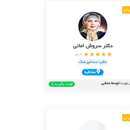
ران
دکتر سروش امانی
7 رای
دکترا دندانپزشک
صادقيه
 نوبت:
توسط منشی
نوبت بگیرید
ران