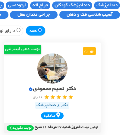
دندانپزشک
دندانپزشک کودکان
جراح لثه
ارتودنسی
پ
آسیب شناسی فک و دهان
جراحی دندان عقل
ط
همه
دارای نوب
نوبت دهی اینترنتی
تهران
دکتر نسیم محمودی
16 رای
دکترای دندانپزشک
صادقيه
اولین نوبت:
امروز شنبه 17مرداد 11صبح
نوبت بگیرید