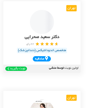
تهران
دکتر سعید صحرایی
22 رای
متخصص اندودانتیکس (دندانپزشک)
صادقيه
اولین نوبت:
توسط منشی
نوبت بگیرید
تهران