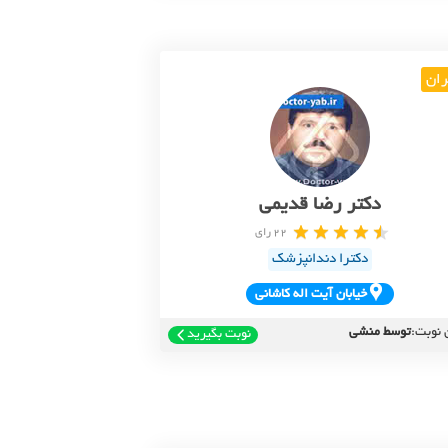
ران
دکتر رضا قدیمی
22 رای
دکترا دندانپزشک
خيابان آيت اله کاشاني
 نوبت:
توسط منشی
نوبت بگیرید