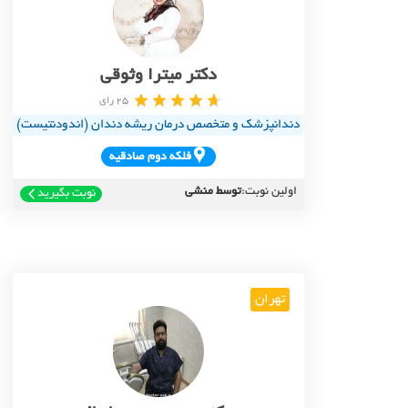
دکتر میترا وثوقی
25 رای
دندانپزشک و متخصص درمان ریشه دندان (اندودنتیست)
فلکه دوم صادقيه
اولین نوبت:
توسط منشی
نوبت بگیرید
تهران