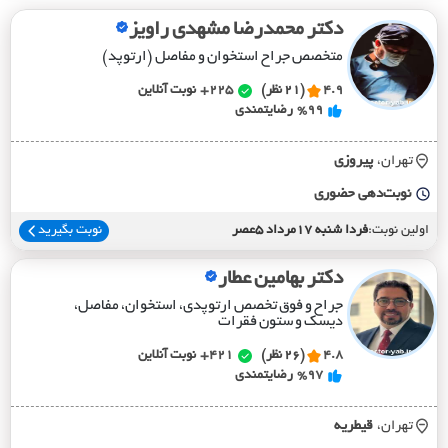
دکتر محمدرضا مشهدی راویز
متخصص جراح استخوان و مفاصل (ارتوپد)
4.9
(21 نظر)
225+
نوبت آنلاین
%99
رضایتمندی
تهران،
پيروزي
نوبت‌دهی حضوری
اولین نوبت:
فردا شنبه 17مرداد 5عصر
نوبت بگیرید
دکتر بهامین عطار
جراح و فوق تخصص ارتوپدی، استخوان، مفاصل،
دیسک و ستون فقرات
4.8
(26 نظر)
421+
نوبت آنلاین
%97
رضایتمندی
تهران،
قيطريه