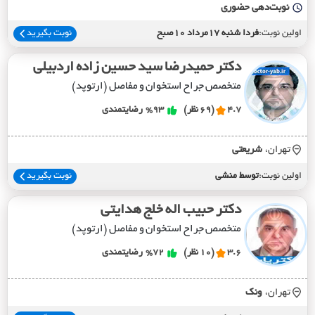
نوبت‌دهی حضوری
اولین نوبت:
فردا شنبه 17مرداد 10صبح
نوبت بگیرید
دکتر حمیدرضا سید حسین زاده اردبیلی
متخصص جراح استخوان و مفاصل (ارتوپد)
4.7
(69 نظر)
%93
رضایتمندی
تهران،
شريعتي
اولین نوبت:
توسط منشی
نوبت بگیرید
دکتر حبیب اله خلج هدایتی
متخصص جراح استخوان و مفاصل (ارتوپد)
3.6
(10 نظر)
%72
رضایتمندی
تهران،
ونک