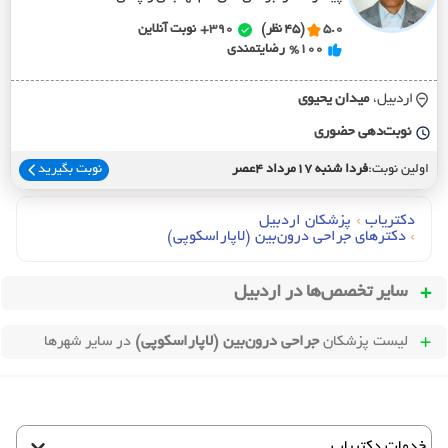
5.0
(45 نظر)
390+
نوبت آنلاین
%100
رضایتمندی
اردبیل،
ميدان يحيوي
نوبت‌دهی حضوری
اولین نوبت:
فردا شنبه 17مرداد 4عصر
نوبت بگیرید
دکتریاب
›
پزشکان اردبیل
›
دکترهای جراحي درون‌بين (لاپاراسکوپي)
سایر تخصص‌ها در
اردبیل
لیست پزشکان
جراحی درون‌بین (لاپاراسکوپی)
در سایر شهرها
خدمات دکتریاب