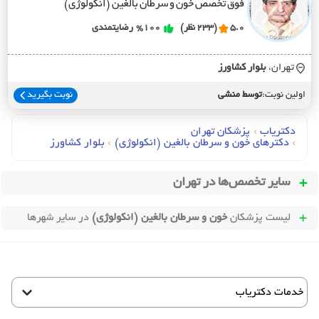
فوق تخصص خون و سرطان بالغین (انکولوژی)
5.0
(233 نظر)
%100
رضایتمندی
تهران،
بلوار کشاورز
اولین نوبت:
توسط منشی
نوبت بگیرید
دکتریاب
›
پزشکان تهران
›
دکترهای خون و سرطان بالغين (انکولوژي)
›
بلوار کشاورز
سایر تخصص‌ها در
تهران
لیست پزشکان
خون و سرطان بالغین (انکولوژی)
در سایر شهرها
خدمات دکتریاب