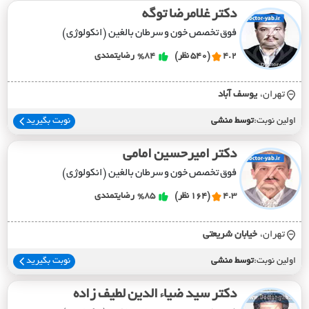
دکتر غلامرضا توگه
فوق تخصص خون و سرطان بالغین (انکولوژی)
4.2
(540 نظر)
%84
رضایتمندی
تهران،
يوسف آباد
اولین نوبت:
توسط منشی
نوبت بگیرید
دکتر امیرحسین امامی
فوق تخصص خون و سرطان بالغین (انکولوژی)
4.3
(164 نظر)
%85
رضایتمندی
تهران،
خيابان شريعتي
اولین نوبت:
توسط منشی
نوبت بگیرید
دکتر سید ضیاء الدین لطیف زاده