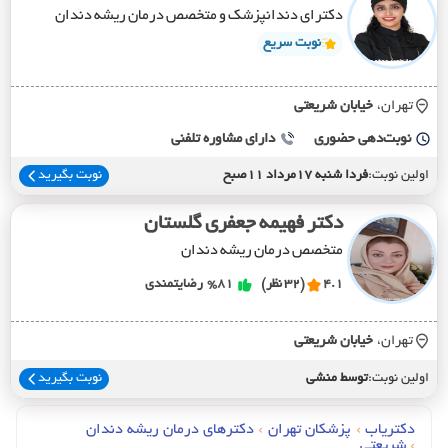
دکترای دندانپزشک و متخصص درمان ریشه دندان
نوبت سریع
تهران،
خيابان شريعتي
نوبت‌دهی حضوری
دارای مشاوره تلفنی
اولین نوبت:
فردا شنبه 17مرداد 11صبح
نوبت بگیرید
دکتر فهیمه جعفری گلستان
متخصص درمان ریشه دندان
4.1
(32 نظر)
%81
رضایتمندی
تهران،
خيابان شريعتي
اولین نوبت:
توسط منشی
نوبت بگیرید
دکتریاب
›
پزشکان تهران
›
دکترهای درمان ريشه دندان
›
شریعتی