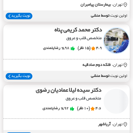
تهران،
بيمارستان پيامبران
اولین نوبت:
توسط منشی
نوبت بگیرید
دکتر محمد کریمی پناه
متخصص قلب و عروق
4.9
(15 نظر)
%98
رضایتمندی
تهران،
فلکه دوم صادقيه
اولین نوبت:
توسط منشی
نوبت بگیرید
دکتر سیده لیلا عمادیان رضوی
متخصص قلب و عروق
4.6
(10 نظر)
%92
رضایتمندی
تهران،
آرياشهر