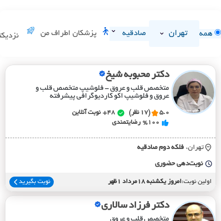
تهران
صادقیه
پزشکان اطراف من
همه
نزدیکت
دکتر محبوبه شیخ
متخصص قلب و عروق - فلوشیپ متخصص قلب و
عروق و فلوشیپ اکو کاردیوگرافی پیشرفته
5.0
(17 نظر)
48+
نوبت آنلاین
%100
رضایتمندی
تهران،
فلکه دوم صادقيه
نوبت‌دهی حضوری
اولین نوبت:
امروز یکشنبه 18مرداد 1ظهر
نوبت بگیرید
دکتر فرزاد سالاری
متخصص قلب و عروق