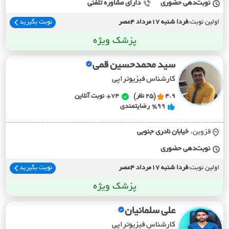
نوبت‌دهی حضوری
دارای مشاوره تلفنی
اولین نوبت:
فردا شنبه 17مرداد 4عصر
نوبت بگیرید
پزشک ویژه
سید محمدحسین قمی
کارشناس فیزیوتراپی
4.9
(25 نظر)
74+
نوبت آنلاین
%99
رضایتمندی
قزوین،
خيابان نادري جنوبي
نوبت‌دهی حضوری
اولین نوبت:
فردا شنبه 17مرداد 4عصر
نوبت بگیرید
پزشک ویژه
علی سلمانیان
کارشناس فیزیوتراپی