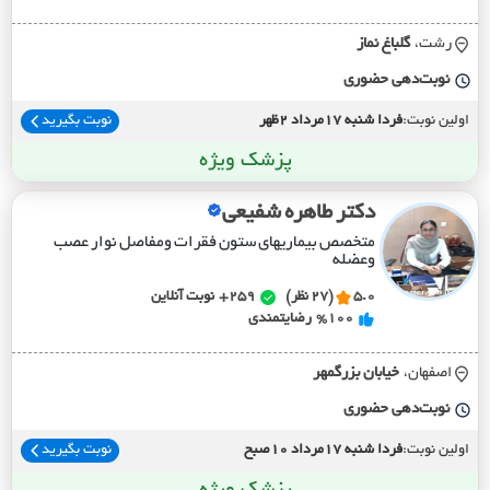
رشت،
گلباغ نماز
نوبت‌دهی حضوری
اولین نوبت:
فردا شنبه 17مرداد 2ظهر
نوبت بگیرید
پزشک ویژه
دکتر طاهره شفیعی
متخصص بیماریهای ستون فقرات ومفاصل نوار عصب
وعضله
5.0
(27 نظر)
259+
نوبت آنلاین
%100
رضایتمندی
اصفهان،
خيابان بزرگمهر
نوبت‌دهی حضوری
اولین نوبت:
فردا شنبه 17مرداد 10صبح
نوبت بگیرید