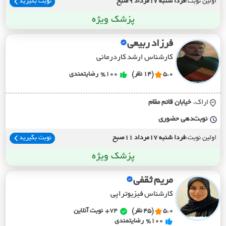
اولین نوبت:
فردا شنبه 17مرداد 9صبح
نوبت بگیرید
پزشک ویژه
فرزاد ربیعی
کارشناس ارشد کاردرمانی
5.0
(14 نظر)
%100
رضایتمندی
اراک،
خيابان قائم مقام
نوبت‌دهی حضوری
اولین نوبت:
فردا شنبه 17مرداد 11صبح
نوبت بگیرید
پزشک ویژه
مریم ثقفی
کارشناس فیزیوتراپی
5.0
(45 نظر)
74+
نوبت آنلاین
%100
رضایتمندی