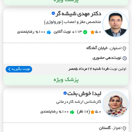
پزشک ویژه
دکتر مهدی شیشه گر
متخصص مغز و اعصاب (نورولوژی)
5.0
113+
نوبت آنلاین
%100
رضایتمندی
اصفهان،
خيابان آمادگاه
نوبت‌دهی حضوری
اولین نوبت:
فردا شنبه 17مرداد 5عصر
نوبت بگیرید
پزشک ویژه
لیدا خوش بخت
کارشناس ارشد کاردرمانی
5.0
(16 نظر)
%100
رضایتمندی
اهواز،
گلستان