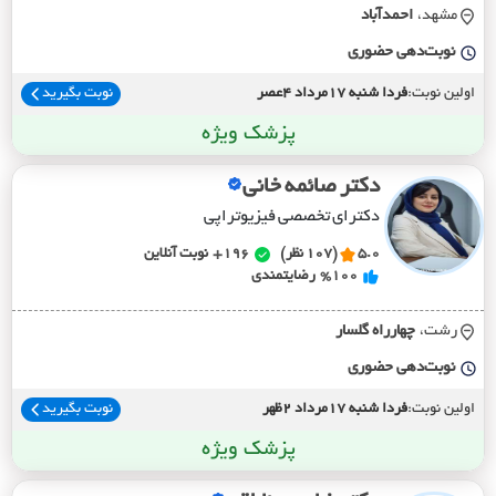
مشهد،
احمدآباد
نوبت‌دهی حضوری
اولین نوبت:
فردا شنبه 17مرداد 4عصر
نوبت بگیرید
پزشک ویژه
دکتر صائمه خانی
دکترای تخصصی فیزیوتراپی
5.0
(107 نظر)
196+
نوبت آنلاین
%100
رضایتمندی
رشت،
چهارراه گلسار
نوبت‌دهی حضوری
اولین نوبت:
فردا شنبه 17مرداد 2ظهر
نوبت بگیرید
پزشک ویژه