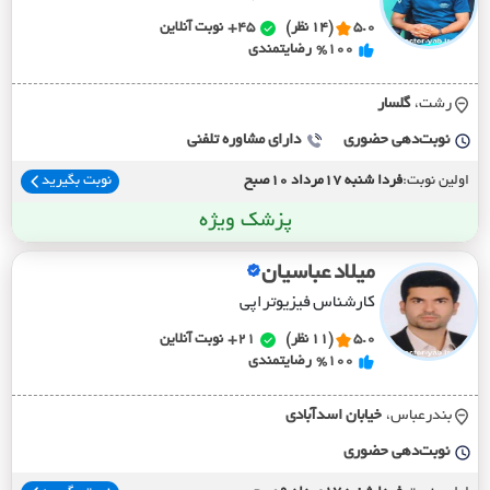
5.0
(14 نظر)
45+
نوبت آنلاین
%100
رضایتمندی
رشت،
گلسار
نوبت‌دهی حضوری
دارای مشاوره تلفنی
اولین نوبت:
فردا شنبه 17مرداد 10صبح
نوبت بگیرید
پزشک ویژه
میلاد عباسیان
کارشناس فیزیوتراپی
5.0
(11 نظر)
21+
نوبت آنلاین
%100
رضایتمندی
بندرعباس،
خيابان اسدآبادي
نوبت‌دهی حضوری