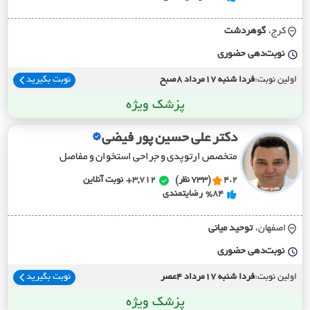
کرج،
گوهردشت
نوبت‌دهی حضوری
اولین نوبت:
فردا شنبه 17مرداد 8صبح
نوبت بگیرید
پزشک ویژه
دکتر علی حسین پور فیضی
متخصص ارتوپدی و جراحی استخوان و مفاصل
4.2
(733 نظر)
3,712+
نوبت آنلاین
%84
رضایتمندی
اصفهان،
توحيد مياني
نوبت‌دهی حضوری
اولین نوبت:
فردا شنبه 17مرداد 4عصر
نوبت بگیرید
پزشک ویژه