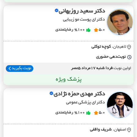
دکتر سعید روزبهانی
دکترای پوست مو زیبایی
5.0
%100
رضایتمندی
لاهیجان،
کوچه توکلي
نوبت‌دهی حضوری
اولین نوبت:
فردا شنبه 17مرداد 5عصر
نوبت بگیرید
پزشک ویژه
دکتر مهدی حمزه نژادی
دکترای پزشکی عمومی
5.0
%100
رضایتمندی
اصفهان،
شريف واقفي