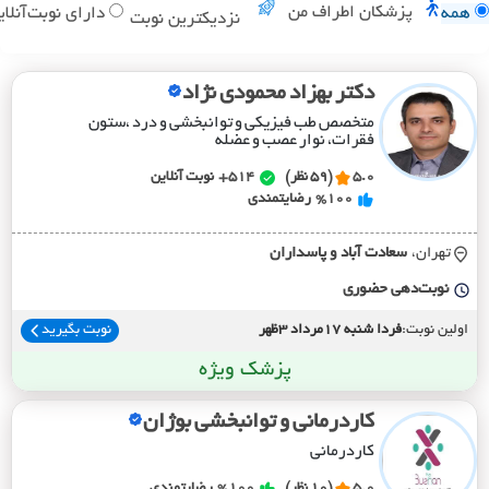
پزشکان اطراف من
همه
دارای نوبت‌آنلای
نزدیکترین نوبت
دکتر بهزاد محمودی نژاد
متخصص طب فیزیکی و توانبخشی و درد ،ستون
فقرات، نوار عصب و عضله
5.0
(59 نظر)
514+
نوبت آنلاین
%100
رضایتمندی
تهران،
سعادت آباد و پاسداران
نوبت‌دهی حضوری
اولین نوبت:
فردا شنبه 17مرداد 3ظهر
نوبت بگیرید
پزشک ویژه
کاردرمانی و توانبخشی بوژان
کاردرمانی
5.0
(10 نظر)
%100
رضایتمندی