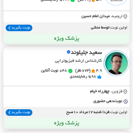
ارومیه،
ميدان امام حسين
اولین نوبت:
توسط منشی
نوبت بگیرید
پزشک ویژه
سعید جلیلوند
کارشناس ارشد فیزیوتراپی
4.9
(673 نظر)
48+
نوبت آنلاین
%98
رضایتمندی
قزوین،
چهارراه خيام
نوبت‌دهی حضوری
اولین نوبت:
فردا شنبه 17مرداد 10صبح
نوبت بگیرید
پزشک ویژه