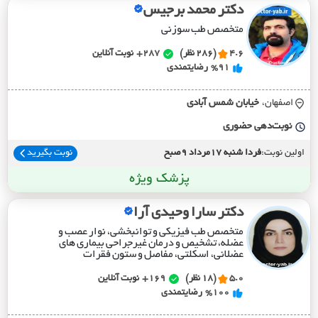
دکتر محمد برجیس
متخصص طب سوزنی
4.6
(286 نظر)
287+
نوبت آنلاین
%91
رضایتمندی
اصفهان،
خيابان شمس آبادي
نوبت‌دهی حضوری
اولین نوبت:
فردا شنبه 17مرداد 9صبح
نوبت بگیرید
پزشک ویژه
دکتر سارا وحیدی آرا
متخصص طب فیزیکی و توانبخشی، نوار عصب و
عضله، تشخیص و درمان غیرجراحی بیماری های
عضلانی، اسکلتی، مفاصل و ستون فقرات
5.0
(18 نظر)
169+
نوبت آنلاین
%100
رضایتمندی