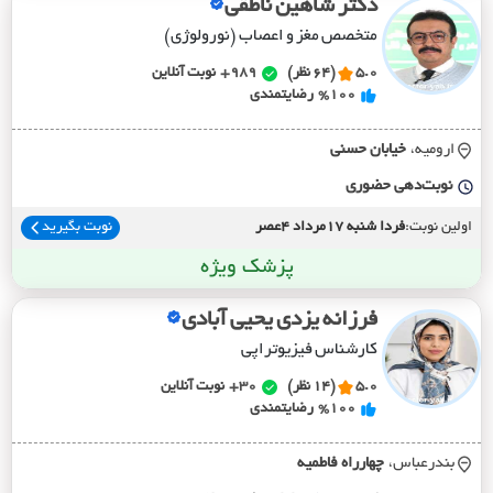
دکتر شاهین ناطقی
متخصص مغز و اعصاب (نورولوژی)
5.0
(64 نظر)
989+
نوبت آنلاین
%100
رضایتمندی
ارومیه،
خيابان حسني
نوبت‌دهی حضوری
اولین نوبت:
فردا شنبه 17مرداد 4عصر
نوبت بگیرید
پزشک ویژه
فرزانه یزدی یحیی آبادی
کارشناس فیزیوتراپی
5.0
(14 نظر)
30+
نوبت آنلاین
%100
رضایتمندی
بندرعباس،
چهارراه فاطميه