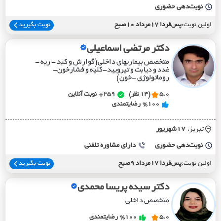
نوبت‌دهی حضوری
اولین نوبت:
پس‌فردا 17مرداد 10صبح
نوبت بگیرید
دکتر مرتضی اسماعیلی
متخصص بیماریهای داخلی(گوارش و کبد - ریه -
غدد و دیابت و تیرویید-کلیه و فشارخون-
روماتولوژی -خون)
5.0
(14 نظر)
259+
نوبت آنلاین
%100
رضایتمندی
تبریز،
17شهريور
نوبت‌دهی حضوری
دارای مشاوره تلفنی
اولین نوبت:
پس‌فردا 17مرداد 9صبح
نوبت بگیرید
دکتر سیده پریسا محمدی
متخصص داخلی
5.0
%100
رضایتمندی