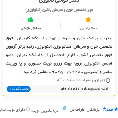
دکتر موسی صبوری
فوق تخصص خون و سرطان بالغين (انکولوژي)
5.00
از 14 رای
%100
رضایتمندی
برترین پزشک خون و سرطان تهران از نگاه کاربران. فوق
تخصص خون و سرطان، هماتولوژی انکولوژی، رتبه برتر آزمون
فوق تخصص کشور، فارغ التحصیل از دانشگاه تهران، عضو
انجمن انکولوژی اروپا جهت رزرو نوبت حضوری و یا ویزیت
تلفنی و اینترنتی با09045076928 تماس فرمایید
تهران، زعفرانيه و سعادت آباد
اولین نوبت:
پس‌فردا 17مرداد 2ظهر
نوبت بگیرید
پزشکان اطراف من
همه
دارای نوبت‌آنلای
نزدیکترین نوبت