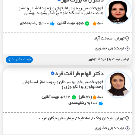
دکتر راما بزرگ مهر
فوق تخصص ریه و مراقبتهای ویژه و دانشیار و عضو
هیئت علمی دانشگاه علوم پزشکی شهید بهشتی
5.0
65+
نوبت آنلاین
%100
رضایتمندی
تهران،
سعادت آباد
نوبت‌دهی حضوری
اولین نوبت:
18مرداد 3ظهر
نوبت بگیرید
دکتر الهام ظرافت فرد
فوق تخصص خون و سرطان و پیوند مغز استخوان
(هماتولوژی و انکولوژی )
5.0
(57 نظر)
912+
نوبت آنلاین
%100
رضایتمندی
تهران،
ميدان ونک / صادقيه / بيمارستان نيکان غرب
نوبت‌دهی حضوری