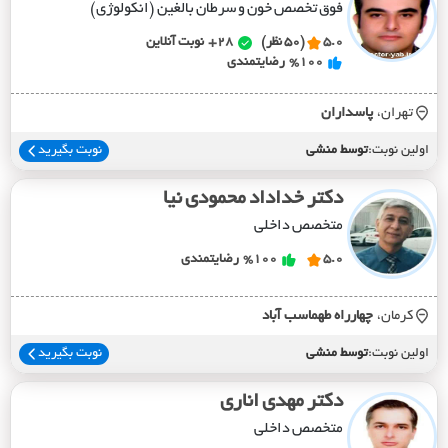
فوق تخصص خون و سرطان بالغین (انکولوژی)
5.0
(50 نظر)
28+
نوبت آنلاین
%100
رضایتمندی
تهران،
پاسداران
اولین نوبت:
توسط منشی
نوبت بگیرید
دکتر خداداد محمودی نیا
متخصص داخلی
5.0
%100
رضایتمندی
کرمان،
چهارراه طهماسب آباد
اولین نوبت:
توسط منشی
نوبت بگیرید
دکتر مهدی اناری
متخصص داخلی