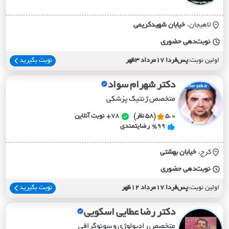
لاهیجان،
خيابان شهيدکريمي
نوبت‌دهی حضوری
اولین نوبت:
پس‌فردا 17مرداد 3ظهر
نوبت بگیرید
دکتر شهرام سواد
متخصص ژنتیک پزشکی
5.0
(58 نظر)
78+
نوبت آنلاین
%99
رضایتمندی
کرج،
خيابان بهشتي
نوبت‌دهی حضوری
اولین نوبت:
پس‌فردا 17مرداد 12ظهر
نوبت بگیرید
دکتر رضا عطایی اسکویی
متخصص رادیولوژی و سونوگرافی