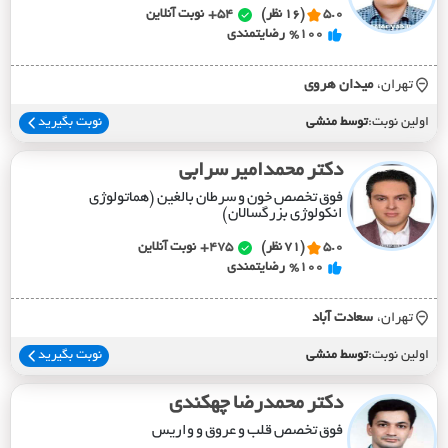
5.0
(16 نظر)
54+
نوبت آنلاین
%100
رضایتمندی
تهران،
ميدان هروي
اولین نوبت:
توسط منشی
نوبت بگیرید
دکتر محمدامیر سرابی
فوق تخصص خون و سرطان بالغین (هماتولوژی
انکولوژی بزرگسالان)
5.0
(71 نظر)
475+
نوبت آنلاین
%100
رضایتمندی
تهران،
سعادت آباد
اولین نوبت:
توسط منشی
نوبت بگیرید
دکتر محمدرضا چهکندی
فوق تخصص قلب و عروق و واریس