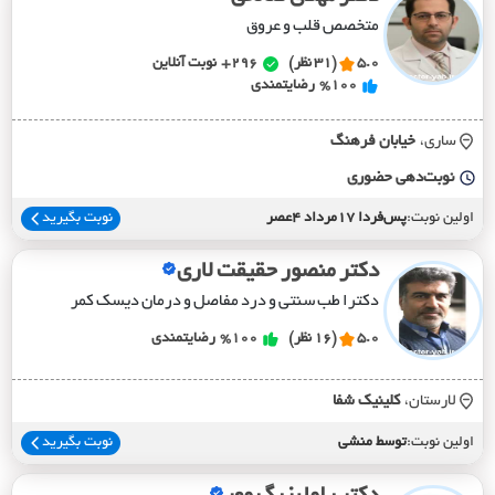
متخصص قلب و عروق
5.0
(31 نظر)
296+
نوبت آنلاین
%100
رضایتمندی
ساری،
خيابان فرهنگ
نوبت‌دهی حضوری
اولین نوبت:
پس‌فردا 17مرداد 4عصر
نوبت بگیرید
دکتر منصور حقیقت لاری
دکترا طب سنتی و درد مفاصل و درمان دیسک کمر
5.0
(16 نظر)
%100
رضایتمندی
لارستان،
کلينيک شفا
اولین نوبت:
توسط منشی
نوبت بگیرید