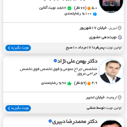
5.0
(66 نظر)
587+
نوبت آنلاین
%100
رضایتمندی
تبریز،
خيابان 17شهريور
نوبت‌دهی حضوری
اولین نوبت:
پس‌فردا 17مرداد 10صبح
نوبت بگیرید
دکتر بهمن علی نژاد
متخصص جراح عمومی و فوق تخصص فوق تخصص
جراحی عروق
4.9
(59 نظر)
%98
رضایتمندی
ارومیه،
خيابان تدبير
اولین نوبت:
توسط منشی
نوبت بگیرید
دکتر محمدرضا دبیری