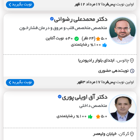
اولین نوبت:
پس‌فردا 17مرداد 12ظهر
نوبت بگیرید
دکتر محمدعلی رضوانی
متخصص متخصص قلب و عروق و درمان فشارخـون
5.0
(24 نظر)
40+
نوبت آنلاین
%100
رضایتمندی
چالوس،
ابتداي بلوار راديودريا
نوبت‌دهی حضوری
اولین نوبت:
پس‌فردا 17مرداد 3ظهر
نوبت بگیرید
دکتر آق اویلی پوری
متخصص داخلی
5.0
%100
رضایتمندی
گرگان،
خيابان وليعصر