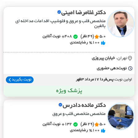
دکتر غلامرضا امینی
متخصص قلب و عروق و فلوشیپ اقدامات مداخله ای
بالغین
5.0
(49 نظر)
408+
نوبت آنلاین
%100
رضایتمندی
تهران،
خيابان پيروزي
نوبت‌دهی حضوری
اولین نوبت:
پس‌فردا 17مرداد 3ظهر
نوبت بگیرید
پزشک ویژه
دکتر مائده دادرس
متخصص متخصص قلب و عروق
5.0
(29 نظر)
132+
نوبت آنلاین
%100
رضایتمندی