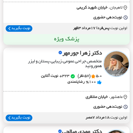
لاهیجان،
خيابان شهيد کريمي
نوبت‌دهی حضوری
اولین نوبت:
پس‌فردا 17مرداد 3ظهر
نوبت بگیرید
پزشک ویژه
دکتر زهرا جورمهر
متخصص جراحی عمومی،زیبایی،پستان و لیزر
هموروئید
5.0
(57 نظر)
323+
نوبت آنلاین
%100
رضایتمندی
ماهشهر،
خيابان منتظري
نوبت‌دهی حضوری
اولین نوبت:
18مرداد 7عصر
نوبت بگیرید
دکتر مهدی صالحی