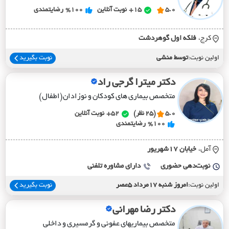
5.0
15+
نوبت آنلاین
%100
رضایتمندی
کرج،
فلکه اول گوهردشت
اولین نوبت:
توسط منشی
نوبت بگیرید
دکتر میترا گرجی راد
متخصص بیماری های کودکان و نوزادان(اطفال)
5.0
(25 نظر)
52+
نوبت آنلاین
%100
رضایتمندی
آمل،
خيابان 17شهريور
نوبت‌دهی حضوری
دارای مشاوره تلفنی
اولین نوبت:
امروز شنبه 17مرداد 5عصر
نوبت بگیرید
دکتر رضا مهرانی
متخصص بیماریهای عفونی و گرمسیری و داخلی