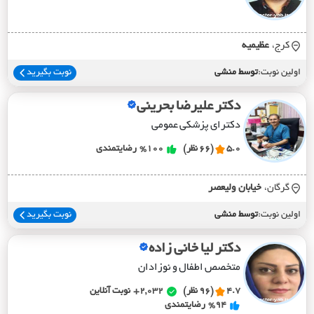
کرج،
عظيميه
اولین نوبت:
توسط منشی
نوبت بگیرید
دکتر علیرضا بحرینی
دکترای پزشکی عمومی
5.0
(66 نظر)
%100
رضایتمندی
گرگان،
خيابان وليعصر
اولین نوبت:
توسط منشی
نوبت بگیرید
دکتر لیا خانی زاده
متخصص اطفال و نوزادان
4.7
(96 نظر)
2,032+
نوبت آنلاین
%94
رضایتمندی