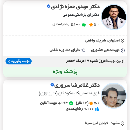
دکتر مهدی حمزه نژادی
دکترای پزشکی عمومی
5.0
%100
رضایتمندی
اصفهان،
شريف واقفي
نوبت‌دهی حضوری
دارای مشاوره تلفنی
اولین نوبت:
امروز شنبه 17مرداد 4عصر
نوبت بگیرید
پزشک ویژه
دکتر غلامرضا سروری
فوق تخصص کلیه کودکان (نفرولوژی)
5.0
(13 نظر)
194+
نوبت آنلاین
%100
رضایتمندی
مشهد،
خيابان ابن سينا