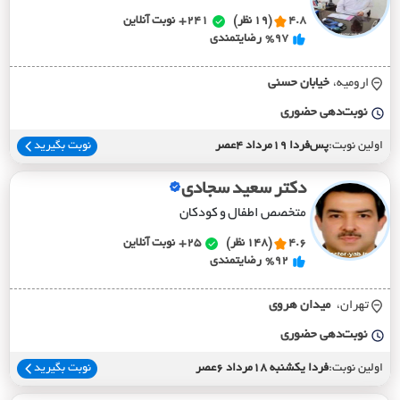
4.8
(19 نظر)
241+
نوبت آنلاین
%97
رضایتمندی
ارومیه،
خيابان حسني
نوبت‌دهی حضوری
اولین نوبت:
پس‌فردا 19مرداد 4عصر
نوبت بگیرید
دکتر سعید سجادی
متخصص اطفال و کودکان
4.6
(148 نظر)
25+
نوبت آنلاین
%92
رضایتمندی
تهران،
ميدان هروي
نوبت‌دهی حضوری
اولین نوبت:
فردا یکشنبه 18مرداد 6عصر
نوبت بگیرید