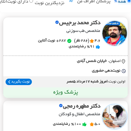
پزشکان اطراف من
همه
دارای نوبت‌آنلای
نزدیکترین نوبت
دکتر محمد برجیس
متخصص طب سوزنی
4.6
(286 نظر)
287+
نوبت آنلاین
%91
رضایتمندی
اصفهان،
خيابان شمس آبادي
نوبت‌دهی حضوری
اولین نوبت:
امروز شنبه 17مرداد 5عصر
نوبت بگیرید
پزشک ویژه
دکتر مطهره رمجی
متخصص اطفال و کودکان
5.0
%100
رضایتمندی