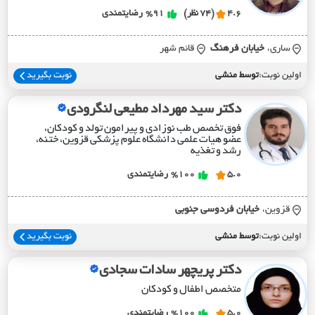
4.6
(74 نظر)
%91
رضایتمندی
ساری،
خيابان فرهنگ
قائم شهر
اولین نوبت:
توسط منشی
نوبت بگیرید
دکتر سید مهرداد مطیعی لنگرودی
فوق تخصص طب نوزادی و پیرامون تولد و کودکان،
عضو هیات علمی دانشگاه علوم پزشکی قزوین، ختنه،
رشد و تغذیه
5.0
%100
رضایتمندی
قزوین،
خيابان فردوسي جنوبي
اولین نوبت:
توسط منشی
نوبت بگیرید
دکتر پریچهر سادات سجادی
متخصص اطفال و کودکان
5.0
%100
رضایتمندی