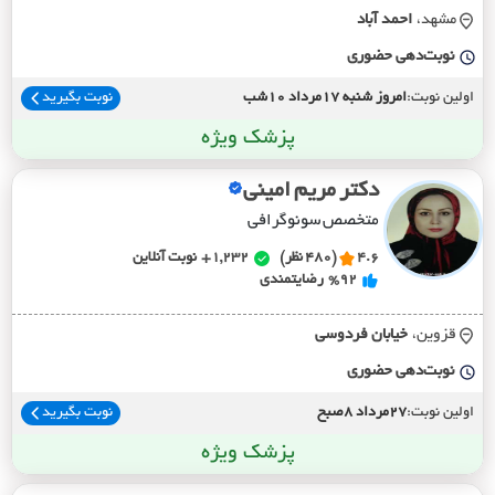
مشهد،
احمد آباد
نوبت‌دهی حضوری
اولین نوبت:
امروز شنبه 17مرداد 10شب
نوبت بگیرید
پزشک ویژه
دکتر مریم امینی
متخصص سونوگرافی
4.6
(480 نظر)
1,232+
نوبت آنلاین
%92
رضایتمندی
قزوین،
خيابان فردوسي
نوبت‌دهی حضوری
اولین نوبت:
27مرداد 8صبح
نوبت بگیرید
پزشک ویژه