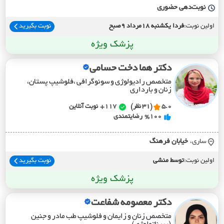
نوبت‌دهی حضوری
اولین نوبت:
فردا یکشنبه 18مرداد 9صبح
نوبت بگیرید
پزشک ویژه
دکتر هما دخت حسامی
متخصص رادیولوژی و سونوگرافی ،فلوشیپ پستان،
زنان و بارداری
5.0
(31 نظر)
117+
نوبت آنلاین
%100
رضایتمندی
ساری،
خيابان فرهنگ
اولین نوبت:
توسط منشی
نوبت بگیرید
پزشک ویژه
دکتر معصومه شفاعت
متخصص زنان و زایمان و فلوشیپ طب مادر و جنین