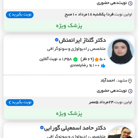
نوبت‌دهی حضوری
اولین نوبت:
فردا یکشنبه 18مرداد 10صبح
نوبت بگیرید
پزشک ویژه
دکتر گلناز ایرانمنش
متخصص رادیولوژی و سونوگرافی
5.0
(69 نظر)
1,358+
نوبت آنلاین
%100
رضایتمندی
مشهد،
احمدآباد
نوبت‌دهی حضوری
اولین نوبت:
24مرداد 5عصر
نوبت بگیرید
پزشک ویژه
دکتر حامد اسمعیلی گورابی
متخصص رادیولوژی و سونوگرافی