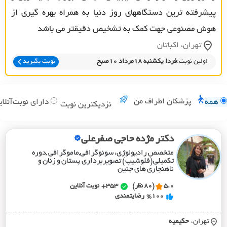
پیشرفته ترین دستگاههای روز دنیا به همراه بهره گیری از
هوش مصنوعی جهت کمک به تشخیص دقیقتر می باشد
تهران، اکباتان
اولین نوبت:
فردا یکشنبه 18مرداد 10صبح
نوبت بگیرید
پزشکان اطراف من
همه
دارای نوبت‌آنلای
نزدیکترین نوبت
دکتر مژده حاجی صفرعلی
متخصص رادیولوژی، سونوگرافی,ماموگرافی ,دوره
تکمیلی(فلوشیپ) تصویربرداری پستان و زنان و
ناهنجاری های جنین
5.0
(80 نظر)
353+
نوبت آنلاین
%100
رضایتمندی
تهران،
حکيميه