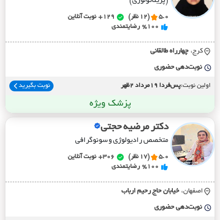
(پریناتولوژی)
5.0
(12 نظر)
129+
نوبت آنلاین
%100
رضایتمندی
کرج،
چهارراه طالقاني
نوبت‌دهی حضوری
اولین نوبت:
پس‌فردا 19مرداد 2ظهر
نوبت بگیرید
پزشک ویژه
دکتر مرضیه حجتی
متخصص رادیولوژی و سونوگرافی
5.0
(17 نظر)
306+
نوبت آنلاین
%100
رضایتمندی
اصفهان،
خيابان حاج رحيم ارباب
نوبت‌دهی حضوری