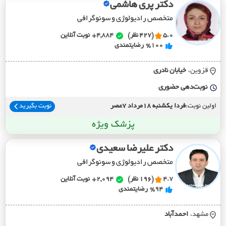
دکتر پری هاشمی
متخصص رادیولوژی و سونوگرافی
5.0
(427 نظر)
4,884+
نوبت آنلاین
%100
رضایتمندی
قزوین،
خيابان نادري
نوبت‌دهی حضوری
اولین نوبت:
فردا یکشنبه 18مرداد 7عصر
نوبت بگیرید
پزشک ویژه
دکتر علیرضا سعیدی
متخصص رادیولوژی و سونوگرافی
4.7
(196 نظر)
2,094+
نوبت آنلاین
%94
رضایتمندی
مشهد،
احمدآباد