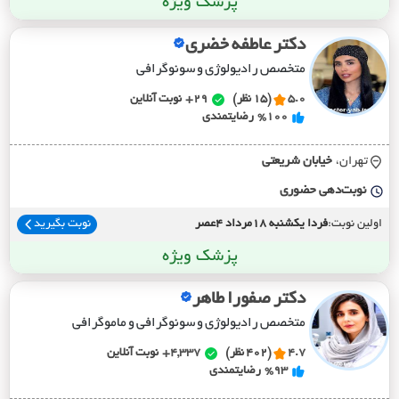
پزشک ویژه
دکتر عاطفه خضری
متخصص رادیولوژی و سونوگرافی
5.0
(15 نظر)
29+
نوبت آنلاین
%100
رضایتمندی
تهران،
خيابان شريعتي
نوبت‌دهی حضوری
اولین نوبت:
فردا یکشنبه 18مرداد 4عصر
نوبت بگیرید
پزشک ویژه
دکتر صفورا طاهر
متخصص رادیولوژی و سونوگرافی و ماموگرافی
4.7
(402 نظر)
4,337+
نوبت آنلاین
%93
رضایتمندی