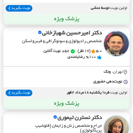
اولین نوبت:
توسط منشی
نوبت بگیرید
پزشک ویژه
دکتر امیرحسین شهبازخانی
متخصص رادیولوژی و سونوگرافی و فیبرواسکن
5.0
(17 نظر)
58+
نوبت آنلاین
%100
رضایتمندی
تهران،
ونک
نوبت‌دهی حضوری
اولین نوبت:
فردا یکشنبه 18مرداد 2ظهر
نوبت بگیرید
پزشک ویژه
دکتر نسترن تیموری
جراح و متخصص زنان و زایمان (فلوشیپ
پریناتولوژی)