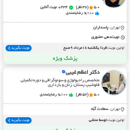
5.0
(36 نظر)
434+
نوبت آنلاین
%100
رضایتمندی
تهران،
پاسداران
نوبت‌دهی حضوری
اولین نوبت:
فردا یکشنبه 18مرداد 9صبح
نوبت بگیرید
پزشک ویژه
دکتر اعظم غیبی
متخصص رادیولوژی و سونوگرافی و دوره تکمیلی
فلوشیپ پستان، زنان و بارداری
5.0
(52 نظر)
%100
رضایتمندی
تهران،
سعادت آباد
اولین نوبت:
توسط منشی
نوبت بگیرید