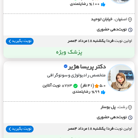
%100
رضایتمندی
اصفهان،
خيابان توحيد
نوبت‌دهی حضوری
اولین نوبت:
فردا یکشنبه 18مرداد 4عصر
نوبت بگیرید
پزشک ویژه
دکتر پریسا هژیر
متخصص رادیولوژی و سونوگرافی
5.0
(41 نظر)
763+
نوبت آنلاین
%99
رضایتمندی
رشت،
پل بوسار
نوبت‌دهی حضوری
اولین نوبت:
فردا یکشنبه 18مرداد 4عصر
نوبت بگیرید