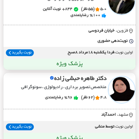
5.0
(55 نظر)
844+
نوبت آنلاین
%100
رضایتمندی
قزوین،
خيابان فردوسي
نوبت‌دهی حضوری
اولین نوبت:
فردا یکشنبه 18مرداد 8صبح
نوبت بگیرید
پزشک ویژه
دکتر طاهره حبشی زاده
متخصص تصویر برداری ، رادیولوژی ، سونوگرافی
4.8
(62 نظر)
%96
رضایتمندی
مشهد،
احمدآباد
اولین نوبت:
توسط منشی
نوبت بگیرید
پزشک ویژه