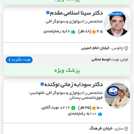
دکتر سینا اسلامی مقدم
متخصص رادیولوژی و سونوگرافی
4.5
(88 نظر)
%89
رضایتمندی
چالوس،
خيابان امام خميني
اولین نوبت:
توسط منشی
نوبت بگیرید
پزشک ویژه
دکتر سودابه زمانی نوکنده
متخصص رادیولوژی و سونوگرافی، فلوشیپ
فوق‌تخصصی پستان
5.0
(35 نظر)
212+
نوبت آنلاین
%100
رضایتمندی
ساری،
خيابان فرهنگ