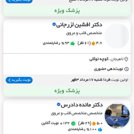
اولین نوبت:
فردا شنبه 17مرداد 9صبح
نوبت بگیرید
پزشک ویژه
دکتر افشین لزرجانی
متخصص قلب و عروق
4.7
(61 نظر)
%93
رضایتمندی
لاهیجان،
کوچه توکلي
نوبت‌دهی حضوری
اولین نوبت:
فردا شنبه 17مرداد 3ظهر
نوبت بگیرید
پزشک ویژه
دکتر مائده دادرس
متخصص متخصص قلب و عروق
5.0
(29 نظر)
132+
نوبت آنلاین
%100
رضایتمندی