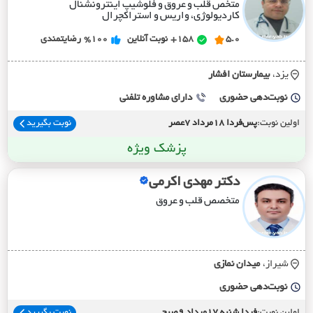
متخص قلب و عروق و فلوشیپ اینترونشنال
کاردیولوژی، واریس و استراکچرال
5.0
158+
نوبت آنلاین
%100
رضایتمندی
یزد،
بيمارستان افشار
نوبت‌دهی حضوری
دارای مشاوره تلفنی
اولین نوبت:
پس‌فردا 18مرداد 7عصر
نوبت بگیرید
پزشک ویژه
دکتر مهدی اکرمی
متخصص قلب و عروق
شیراز،
ميدان نمازي
نوبت‌دهی حضوری