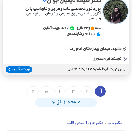
دکتر ملیحه لایقیان جوان
بورد فوق تخصصی قلب و عروق و فلوشیپ بالن
آنژیوپلاستی عروق محیطی و درمان غیر تهاجمی
واریس
5.0
(23 نظر)
77+
نوبت آنلاین
%100
رضایتمندی
مشهد،
ميدان بيمارستان امام رضا
نوبت‌دهی حضوری
اولین نوبت:
فردا شنبه 17مرداد 4عصر
نوبت بگیرید
1
6
5
4
3
2
صفحه 1 از 6
دکتریاب
›
دکترهای آریتمی قلب