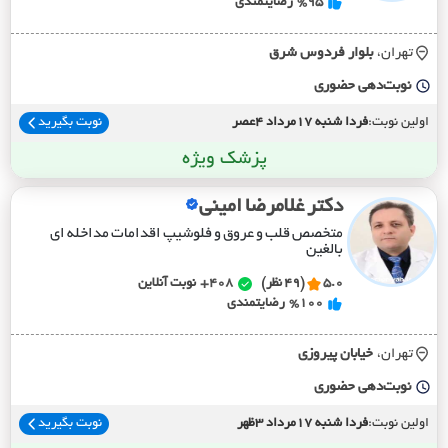
%95
رضایتمندی
تهران،
بلوار فردوس شرق
نوبت‌دهی حضوری
اولین نوبت:
فردا شنبه 17مرداد 4عصر
نوبت بگیرید
پزشک ویژه
دکتر غلامرضا امینی
متخصص قلب و عروق و فلوشیپ اقدامات مداخله ای
بالغین
5.0
(49 نظر)
408+
نوبت آنلاین
%100
رضایتمندی
تهران،
خيابان پيروزي
نوبت‌دهی حضوری
اولین نوبت:
فردا شنبه 17مرداد 3ظهر
نوبت بگیرید