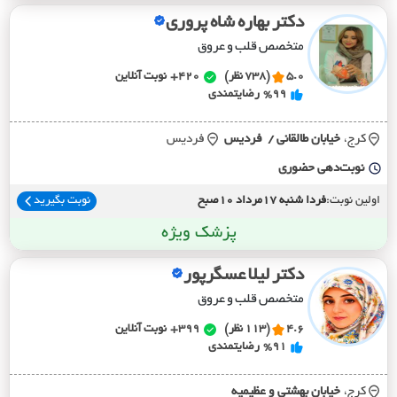
دکتر بهاره شاه پروری
متخصص قلب و عروق
5.0
(738 نظر)
420+
نوبت آنلاین
%99
رضایتمندی
کرج،
خيابان طالقاني / فرديس
فردیس
نوبت‌دهی حضوری
اولین نوبت:
فردا شنبه 17مرداد 10صبح
نوبت بگیرید
پزشک ویژه
دکتر لیلا عسگرپور
متخصص قلب و عروق
4.6
(113 نظر)
399+
نوبت آنلاین
%91
رضایتمندی
کرج،
خيابان بهشتي و عظيميه