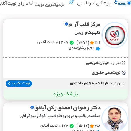
پزشکان اطراف من
همه
دارای نوبت‌آنلای
نزدیکترین نوبت
مرکز قلب آرام
کلینیک واریس
4.9
(71 نظر)
1,407+
نوبت آنلاین
%99
رضایتمندی
تهران،
خيابان شريعتي
نوبت‌دهی حضوری
اولین نوبت:
فردا شنبه 17مرداد 3ظهر
نوبت بگیرید
پزشک ویژه
دکتر رضوان احمدی رکن آبادی
متخصص قلب و عروق و فلوشیپ اکوکاردیوگرافی
4.8
(17 نظر)
172+
نوبت آنلاین