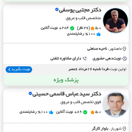
دکتر مجتبی یوسفی
متخصص قلب و عروق
5.0
(26 نظر)
284+
نوبت آنلاین
%100
رضایتمندی
ماهشهر،
ناحيه صنعتي
نوبت‌دهی حضوری
دارای مشاوره تلفنی
اولین نوبت:
فردا شنبه 17مرداد 6عصر
نوبت بگیرید
پزشک ویژه
دکتر سید عباس قاسمی حسینی
فوق تخصص قلب و عروق
5.0
89+
نوبت آنلاین
%100
رضایتمندی
شهریار،
بلوار کارگر