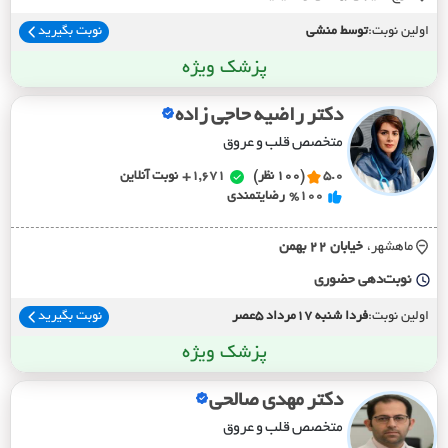
اولین نوبت:
توسط منشی
نوبت بگیرید
پزشک ویژه
دکتر راضیه حاجی زاده
متخصص قلب و عروق
5.0
(100 نظر)
1,671+
نوبت آنلاین
%100
رضایتمندی
ماهشهر،
خيابان 22 بهمن
نوبت‌دهی حضوری
اولین نوبت:
فردا شنبه 17مرداد 5عصر
نوبت بگیرید
پزشک ویژه
دکتر مهدی صالحی
متخصص قلب و عروق