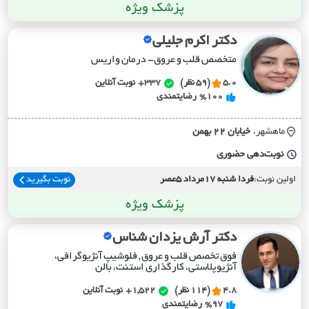
پزشک ویژه
دکتر اکرم جلیلی
متخصص قلب و عروق- درمان واریس
5.0
(59 نظر)
337+
نوبت آنلاین
%100
رضایتمندی
ماهشهر،
خيابان 22 بهمن
نوبت‌دهی حضوری
اولین نوبت:
فردا شنبه 17مرداد 5عصر
نوبت بگیرید
پزشک ویژه
دکتر آرش یزدان شناس
فوق تخصص قلب و عروق , فلوشیپ آنژیوگرافی،
آنژیوپلاستی، کارگذاری استنت، بالن
4.8
(114 نظر)
1,522+
نوبت آنلاین
%97
رضایتمندی