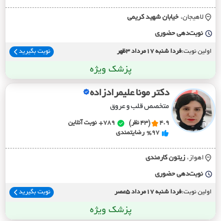
لاهیجان،
خيابان شهيد کريمي
نوبت‌دهی حضوری
اولین نوبت:
فردا شنبه 17مرداد 3ظهر
نوبت بگیرید
پزشک ویژه
دکتر مونا علیمرادزاده
متخصص قلب و عروق
4.9
(43 نظر)
789+
نوبت آنلاین
%97
رضایتمندی
اهواز،
زيتون کارمندي
نوبت‌دهی حضوری
اولین نوبت:
فردا شنبه 17مرداد 5عصر
نوبت بگیرید
پزشک ویژه