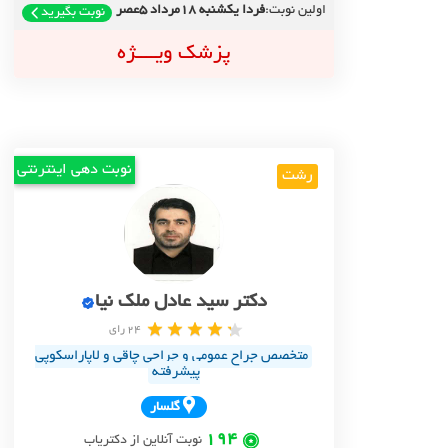
اولین نوبت:
فردا یکشنبه 18مرداد 5عصر
نوبت بگیرید
پزشک ویــــژه
نوبت دهی اینترنتی
رشت
دکتر سید عادل ملک نیا
24 رای
متخصص جراح عمومی و جراحی چاقی و لاپاراسکوپی
پیشرفته
گلسار
194
نوبت آنلاین از دکتریاب