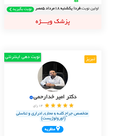
اولین نوبت:
فردا یکشنبه 18مرداد 5عصر
نوبت بگیرید
پزشک ویــــژه
نوبت دهی اینترنتی
تبریز
دکتر امیر خدارحمی
14 رای
متخصص جراح کلیه و مجاری ادراری و تناسلی
(اورولوژیست)
منظريه