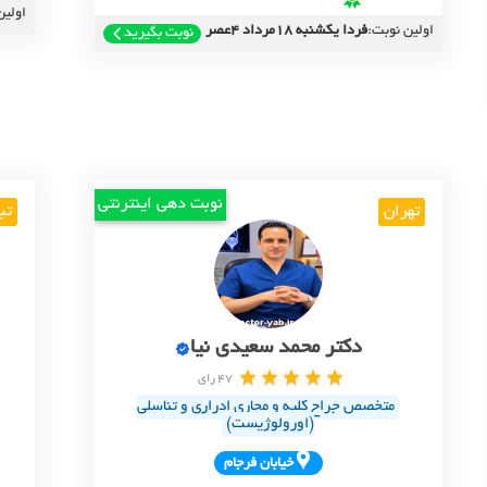
اولین
اولین نوبت:
فردا یکشنبه 18مرداد 4عصر
نوبت بگیرید
نوبت دهی اینترنتی
تهران
تب
دکتر محمد سعیدی نیا
47 رای
متخصص جراح کلیه و مجاری ادراری و تناسلی
(اورولوژیست)
خيابان فرجام