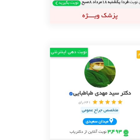
 نوبت:
فردا یکشنبه 18مرداد 8صبح
نوبت بگیرید
پزشک ویــــژه
نوبت دهی اینترنتی
دکتر سید مهدی طباطبایی
241 رای
متخصص جراح عمومی
ميدان سعيدي
3,493
نوبت آنلاین از دکتریاب