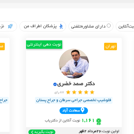
پزشکان اطراف من
نزد
ت‌آنلاین
دارای مشاوره‌تلفنی
نوبت دهی اینترنتی
تهران
مش
دکتر صمد خضری
87 رای
فلوشیپ تخصصی جراحی سرطان و جراح پستان
جراح 
سعادت آباد
1,161
نوبت آنلاین از دکتریاب
اولین نوبت:
26مرداد 2ظهر
نوبت بگیرید