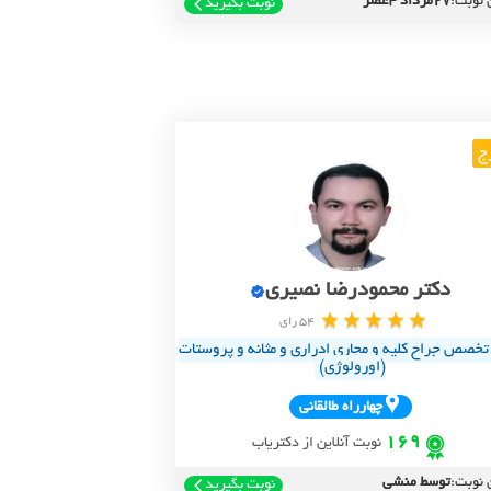
 نوبت:
27مرداد 4عصر
نوبت بگیرید
ج
دکتر محمودرضا نصیری
54 رای
خصص جراح کلیه و مجاری ادراری و مثانه و پروستات
(اورولوژی)
چهارراه طالقاني
169
نوبت آنلاین از دکتریاب
 نوبت:
توسط منشی
نوبت بگیرید