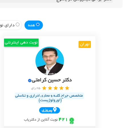
همه
دارای نوب
نوبت دهی اینترنتی
تهران
دکتر حسین کرامتی
25 رای
متخصص جراح کلیه و مجاری ادراری و تناسلی
(اورولوژیست)
پيروزي
421
نوبت آنلاین از دکتریاب