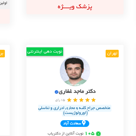
اولین
پزشک ویــــژه
نوبت دهی اینترنتی
تهران
بر
دکتر ماجد غفاری
15 رای
متخصص جراح کلیه و مجاری ادراری و تناسلی
(اورولوژیست)
سعادت آباد
105
نوبت آنلاین از دکتریاب