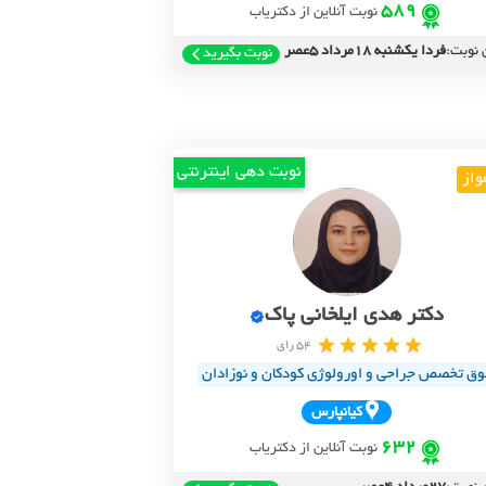
589
نوبت آنلاین از دکتریاب
 نوبت:
فردا یکشنبه 18مرداد 5عصر
نوبت بگیرید
نوبت دهی اینترنتی
واز
دکتر هدی ایلخانی پاک
54 رای
وق تخصص جراحی و اورولوژی کودکان و نوزادان
کيانپارس
632
نوبت آنلاین از دکتریاب