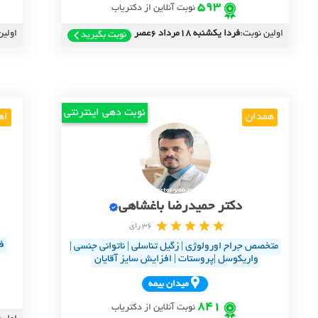
593
نوبت آنلاین از دکتریاب
اولین نوبت:
فردا یکشنبه 18مرداد 6عصر
اولین
نوبت بگیرید
نوبت دهی اینترنتی
همدان
اه
دکتر حمیدرضا باغشاهی
36 رای
ف
متخصص جراح اورولوژی | زگیل تناسلی | ناتوانی جنسی |
واریکوسل |پروستات | افزایش سایز آقایان
ميدان بيمه
841
نوبت آنلاین از دکتریاب