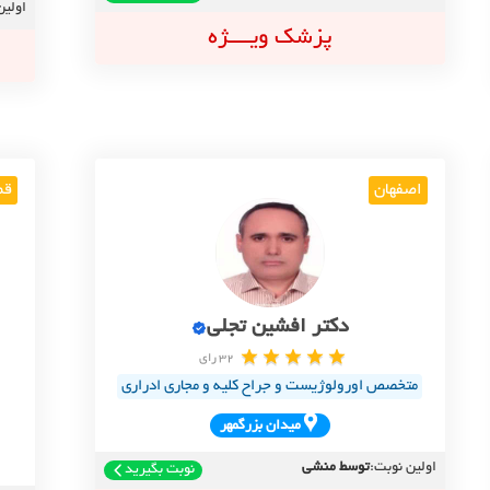
اولین
پزشک ویــــژه
اصفهان
قم
دکتر افشین تجلی
32 رای
متخصص اورولوژیست و جراح کلیه و مجاری ادراری
ميدان بزرگمهر
اولین نوبت:
توسط منشی
نوبت بگیرید