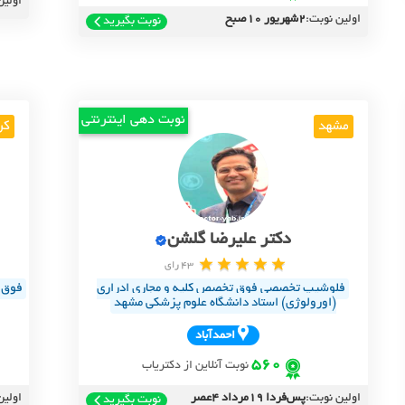
اولین
اولین نوبت:
2شهریور 10صبح
نوبت بگیرید
نوبت دهی اینترنتی
مشهد
کر
دکتر علیرضا گلشن
43 رای
فلوشیپ تخصصی فوق تخصص کلیه و مجاری ادراری
فوق ت
(اورولوژی) استاد دانشگاه علوم پزشکی مشهد
احمدآباد
560
نوبت آنلاین از دکتریاب
اولین نوبت:
پس‌فردا 19مرداد 4عصر
اولین
نوبت بگیرید