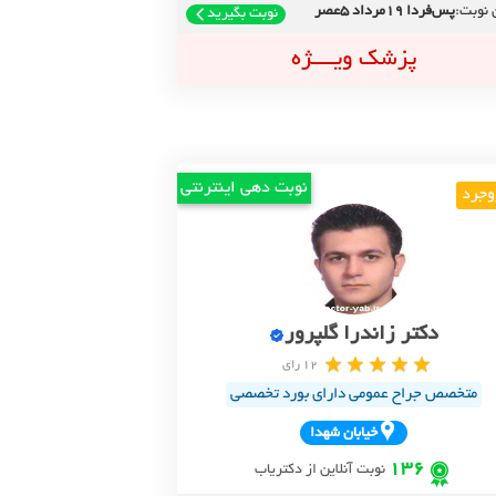
 نوبت:
پس‌فردا 19مرداد 5عصر
نوبت بگیرید
پزشک ویــــژه
نوبت دهی اینترنتی
وجرد
دکتر زاندرا گلپرور
12 رای
متخصص جراح عمومی دارای بورد تخصصی
خيابان شهدا
136
نوبت آنلاین از دکتریاب