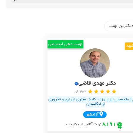
یکترین نوبت
نوبت دهی اینترنتی
هد
دکتر مهدی قاضی
427 رای
و متخصص اورولوژی ، کلیه ، مجاری ادراری و ناباروری
از انگلستان
آزادشهر
8,191
نوبت آنلاین از دکتریاب