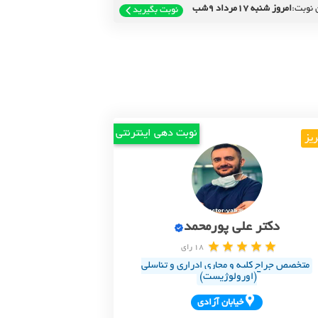
 نوبت:
امروز شنبه 17مرداد 9شب
نوبت بگیرید
نوبت دهی اینترنتی
ریز
دکتر علی پورمحمد
18 رای
متخصص جراح کلیه و مجاری ادراری و تناسلی
(اورولوژیست)
خيابان آزادي