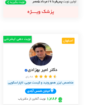
اولین نوبت:
پس‌فردا 19مرداد 5عصر
نوبت بگیرید
پزشک ویــــژه
نوبت دهی اینترنتی
اصفهان
دکتر امیر بهزادی
98 رای
متخصص لیزر هموروئید و کیست مویی، لاپاراسکوپی
خيابان شمس آبادي
1,782
نوبت آنلاین از دکتریاب