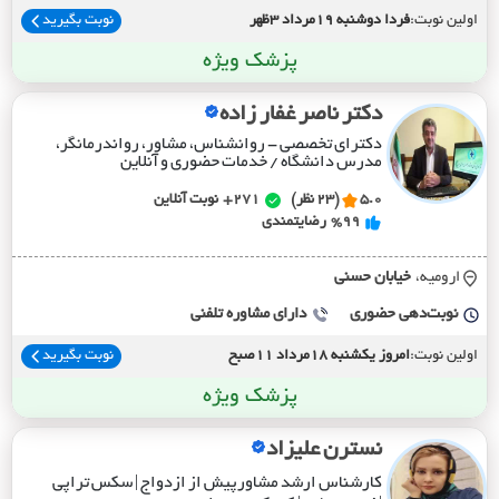
اولین نوبت:
فردا دوشنبه 19مرداد 3ظهر
نوبت بگیرید
پزشک ویژه
دکتر ناصر غفار زاده
دکترای تخصصی - روانشناس، مشاور، رواندرمانگر،
مدرس دانشگاه / خدمات حضوری و آنلاین
5.0
(23 نظر)
271+
نوبت آنلاین
%99
رضایتمندی
ارومیه،
خيابان حسني
نوبت‌دهی حضوری
دارای مشاوره تلفنی
اولین نوبت:
امروز یکشنبه 18مرداد 11صبح
نوبت بگیرید
پزشک ویژه
نسترن علیزاد
کارشناس ارشد مشاورپیش از ازدواج | سکس تراپی