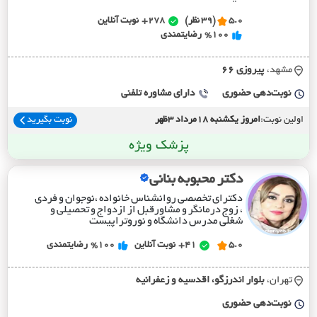
5.0
(39 نظر)
278+
نوبت آنلاین
%100
رضایتمندی
مشهد،
پيروزي 66
نوبت‌دهی حضوری
دارای مشاوره تلفنی
اولین نوبت:
امروز یکشنبه 18مرداد 3ظهر
نوبت بگیرید
پزشک ویژه
دکتر محبوبه بنانی
دکترای تخصصی روانشناس خانواده ،نوجوان و فردی
، زوج درمانگر و مشاورقبل از ازدواج و تحصیلی و
شغلی مدرس دانشگاه و نوروتراپیست
5.0
41+
نوبت آنلاین
%100
رضایتمندی
تهران،
بلوار اندرزگو، اقدسيه و زعفرانيه
نوبت‌دهی حضوری