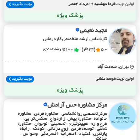
اولین نوبت:
فردا دوشنبه 19مرداد 4عصر
نوبت بگیرید
پزشک ویژه
مجید نعیمی
کارشناس ارشد متخصص کاردرمانی
5.0
(34 نظر)
%100
رضایتمندی
تهران،
سعادت آباد
اولین نوبت:
توسط منشی
نوبت بگیرید
پزشک ویژه
مرکز مشاوره حس آرامش
مرکز تخصصی روانشناسی -مشاوره فردی-مشاوره
خانواده-مشاوره پیش از ازدواج-سکس تراپی-
طرح واره -هیپنوتیزم- تحصیلی- نوجوان -مشاوره
شغلی- توسعه فردی-زوج درمانی- کود‌ک- رابطه
پارتنری-اعتیاد-اضطراب-افسردگی-وسواس-
خیانت