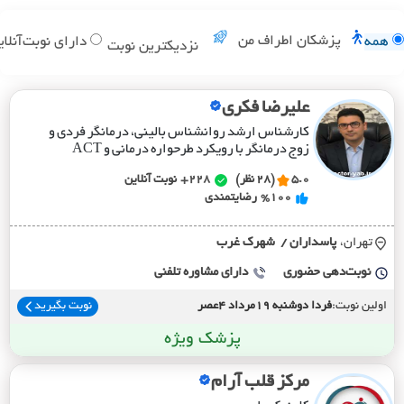
پزشکان اطراف من
همه
دارای نوبت‌آنلای
نزدیکترین نوبت
علیرضا فکری
کارشناس ارشد روانشناس بالینی، درمانگر فردی و
زوج درمانگر با رویکرد طرحواره درمانی و ACT
5.0
(28 نظر)
228+
نوبت آنلاین
%100
رضایتمندی
تهران،
پاسداران / شهرک غرب
نوبت‌دهی حضوری
دارای مشاوره تلفنی
اولین نوبت:
فردا دوشنبه 19مرداد 4عصر
نوبت بگیرید
پزشک ویژه
مرکز قلب آرام