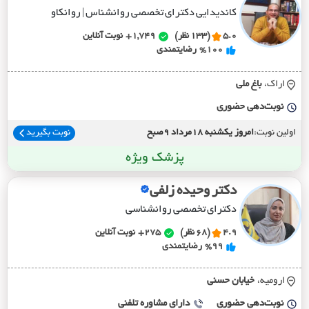
کاندیدایی دکترای تخصصی روانشناس | روانکاو
5.0
(133 نظر)
1,749+
نوبت آنلاین
%100
رضایتمندی
اراک،
باغ ملي
نوبت‌دهی حضوری
اولین نوبت:
امروز یکشنبه 18مرداد 9صبح
نوبت بگیرید
پزشک ویژه
دکتر وحیده زلفی
دکترای تخصصی روانشناسی
4.9
(68 نظر)
275+
نوبت آنلاین
%99
رضایتمندی
ارومیه،
خيابان حسني
نوبت‌دهی حضوری
دارای مشاوره تلفنی