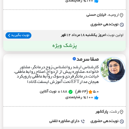
%100
رضایتمندی
ارومیه،
خيابان حسني
نوبت‌دهی حضوری
اولین نوبت:
امروز یکشنبه 18مرداد 12ظهر
نوبت بگیرید
پزشک ویژه
صفا سرمد
کارشناس ارشد روانشناس،زوج درمانگر، مشاور
خانواده ،مشاوره پیش از ازدواج،اصلاح روابط عاطفی،
خیانت،درمانگرفردی و سوگ روابط عاطفی بارویکرد
هیجان مدارEFT تحت آموزش ایسفت کانادا
5.0
(24 نظر)
188+
نوبت آنلاین
%100
رضایتمندی
رشت،
پارکشهر
نوبت‌دهی حضوری
دارای مشاوره تلفنی