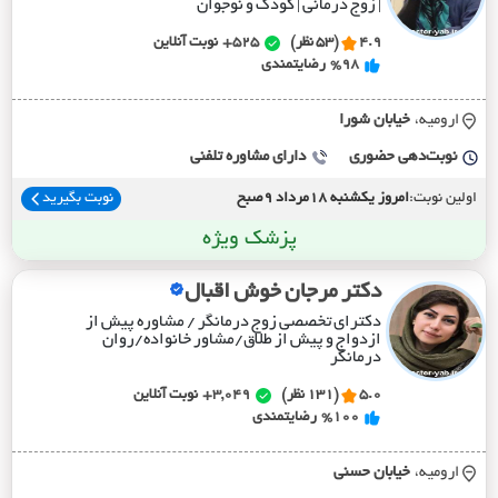
| زوج درمانی | کودک و نوجوان
4.9
(53 نظر)
525+
نوبت آنلاین
%98
رضایتمندی
ارومیه،
خيابان شورا
نوبت‌دهی حضوری
دارای مشاوره تلفنی
اولین نوبت:
امروز یکشنبه 18مرداد 9صبح
نوبت بگیرید
پزشک ویژه
دکتر مرجان خوش اقبال
دکترای تخصصی زوج درمانگر / مشاوره پیش از
ازدواج و پیش از طلاق/مشاور خانواده/روان
درمانگر
5.0
(131 نظر)
3,049+
نوبت آنلاین
%100
رضایتمندی
ارومیه،
خيابان حسني