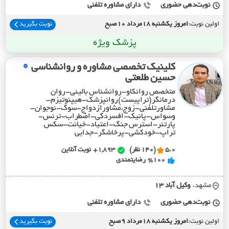
نوبت‌دهی حضوری
دارای مشاوره تلفنی
اولین نوبت:
امروز یکشنبه 18مرداد 10صبح
نوبت بگیرید
پزشک ویژه
کلینیک تخصصی مشاوره و روانشناسی
حسین طلعتی
متخصص روانکاو-روانشناس بالینی-روان
درمانگر(تراپیست)روانپزشک-هیپنوتیزم-
مشاورتلفنی-زوج،مشاورازدواج-سوگ-نوجوان-
وسواس-پانیک-افسردگی-اضطراب-ترنس-
پارتنر-استرس جنگ-اعتیاد-خیانت-سکس
تراپ-خودکشی-پرخاشگر-جدایی
5.0
(140 نظر)
1,893+
نوبت آنلاین
%100
رضایتمندی
مشهد،
وکيل آباد 13
نوبت‌دهی حضوری
دارای مشاوره تلفنی
اولین نوبت:
امروز یکشنبه 18مرداد 9صبح
نوبت بگیرید