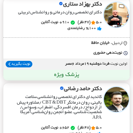
دکتر بهزاد ستاری
دکترای تخصصی روان درمانی و روانشناس تربیتی
5.0
(47 نظر)
910+
نوبت آنلاین
%100
رضایتمندی
اردبیل،
خيابان حافظ
نوبت‌دهی حضوری
اولین نوبت:
فردا دوشنبه 19مرداد 6عصر
نوبت بگیرید
پزشک ویژه
دکتر حامد رضائی
کاندیدای دکترای تخصصی روانشناسی سلامت
بالینی، روان‌ درمانگر CBT & DBT /مشاوره پیش
از ازدواج/ درمان افسردگی، اضطراب، وسواس/
شخصیت شناسی. عضو انجمن روان‌شناسی آمریکا
APA
5.0
(48 نظر)
652+
نوبت آنلاین