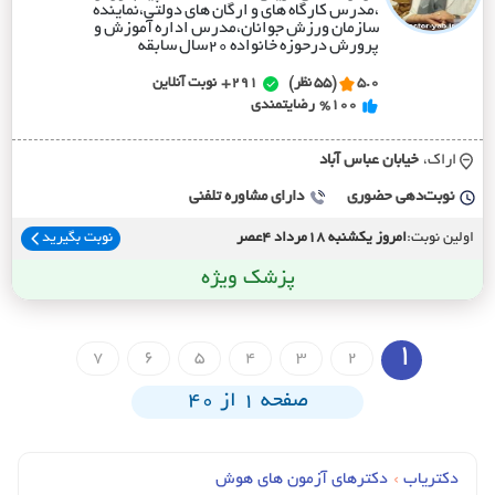
،مدرس کارگاه های و ارگان های دولتی،نماینده
سازمان ورزش جوانان،مدرس اداره آموزش و
پرورش درحوزه خانواده ۲۰سال سابقه
5.0
(55 نظر)
291+
نوبت آنلاین
%100
رضایتمندی
اراک،
خيابان عباس آباد
نوبت‌دهی حضوری
دارای مشاوره تلفنی
اولین نوبت:
امروز یکشنبه 18مرداد 4عصر
نوبت بگیرید
پزشک ویژه
1
7
6
5
4
3
2
صفحه 1 از 40
دکتریاب
›
دکترهای آزمون های هوش