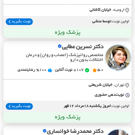
ارومیه،
خيابان کاشاني
اولین نوبت:
توسط منشی
نوبت بگیرید
پزشک ویژه
دکتر نسرین عطایی
متخصص روانپزشک (اعصاب و روان) و درمان
اختلالات بدون دارو
5.0
107+
نوبت آنلاین
%100
رضایتمندی
تهران،
خيابان شريعتي
نوبت‌دهی حضوری
اولین نوبت:
امروز یکشنبه 18مرداد 12ظهر
نوبت بگیرید
پزشک ویژه
دکتر محمدرضا خوانساری