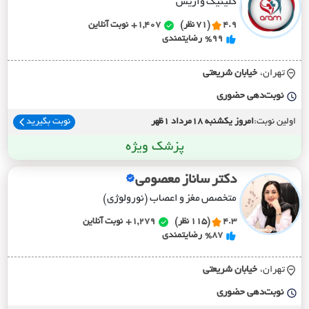
کلینیک واریس
4.9
(71 نظر)
1,407+
نوبت آنلاین
%99
رضایتمندی
تهران،
خيابان شريعتي
نوبت‌دهی حضوری
اولین نوبت:
امروز یکشنبه 18مرداد 1ظهر
نوبت بگیرید
پزشک ویژه
دکتر ساناز معصومی
متخصص مغز و اعصاب (نورولوژی)
4.3
(115 نظر)
1,279+
نوبت آنلاین
%87
رضایتمندی
تهران،
خيابان شريعتي
نوبت‌دهی حضوری